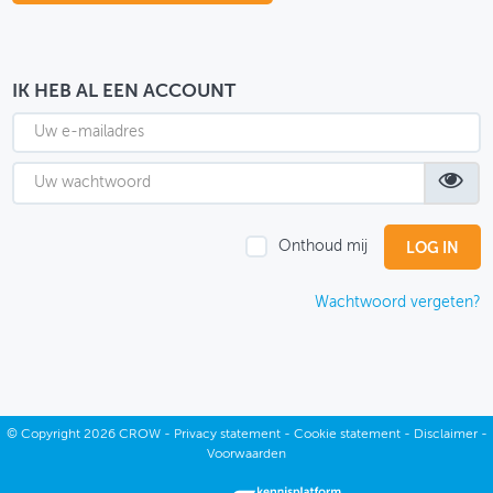
OVER FIETSBERAAD
THEMASITES
IK HEB AL EEN ACCOUNT
MIJN PROFIEL
GEBRUIKER
Onthoud mij
Wachtwoord vergeten?
©
Copyright
2026 CROW -
Privacy statement
-
Cookie statement
-
Disclaimer
-
Voorwaarden