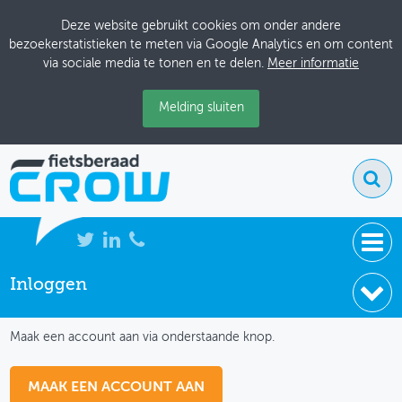
Deze website gebruikt cookies om onder andere
bezoekerstatistieken te meten via Google Analytics en om content
via sociale media te tonen en te delen.
Meer informatie
Melding sluiten
Inloggen
NIEUWS
IK HEB NOG GEEN ACCOUNT
BIJEENKOMSTEN
Maak een account aan via onderstaande knop.
KENNISBANK
MAAK EEN ACCOUNT AAN
ADRESSENBOEK