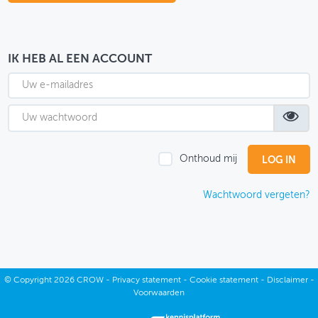
OVER FIETSBERAAD
THEMASITES
IK HEB AL EEN ACCOUNT
MIJN PROFIEL
GEBRUIKER
Onthoud mij
Wachtwoord vergeten?
©
Copyright
2026 CROW -
Privacy statement
-
Cookie statement
-
Disclaimer
-
Voorwaarden