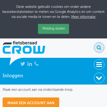
Deze website gebruikt cookies om onder andere
bezoekerstatistieken te meten via Google Analytics en om content
via sociale media te tonen en te delen.
Meer informatie
Melding sluiten
Inloggen
NIEUWS
IK HEB NOG GEEN ACCOUNT
BIJEENKOMSTEN
Maak een account aan via onderstaande knop.
KENNISBANK
MAAK EEN ACCOUNT AAN
ADRESSENBOEK