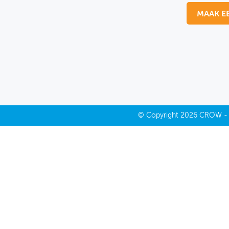
MAAK E
MIJN PROFIEL
GEBRUIKER
©
Copyright
2026 CROW 