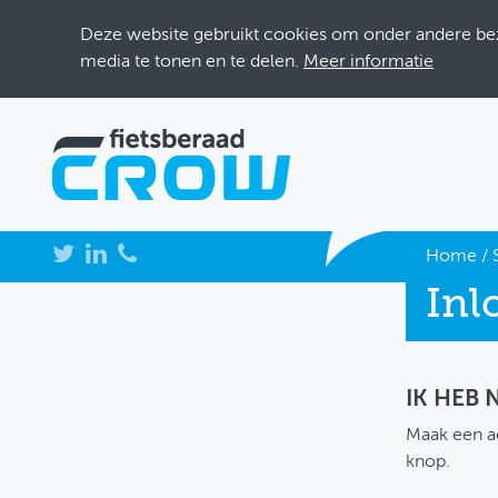
Deze website gebruikt cookies om onder andere bezo
media te tonen en te delen.
Meer informatie
NIEUWS
Home
/
Inl
BIJEENKOMSTEN
KENNISBANK
ADRESSENBOEK
IK HEB
Maak een a
OVER FIETSBERAAD
knop.
THEMASITES