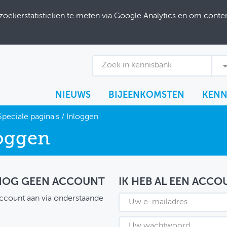
ekerstatistieken te meten via Google Analytics en om content
Zoek in kennisbank
NIEUWS
BIJEENKOMSTEN
KENN
Speciale pagina's
/
Inloggen
oggen
 NOG GEEN ACCOUNT
IK HEB AL EEN ACCO
ccount aan via onderstaande