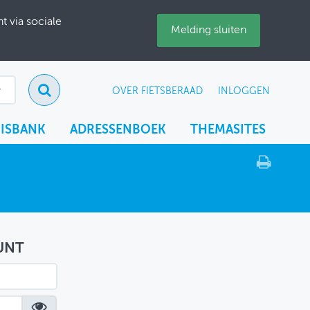
 via sociale
Melding sluiten
OVER FIETSBERAAD
INLOGGEN
ISBANK
ADRESSENBOEK
THEMASITES
UNT