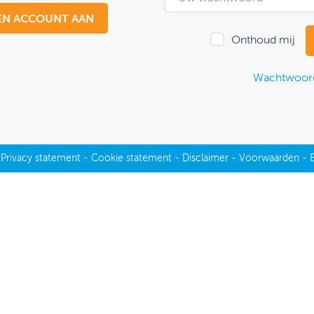
EN ACCOUNT AAN
Onthoud mij
Wachtwoord
-
Privacy statement
-
Cookie statement
-
Disclaimer
-
Voorwaarden
-