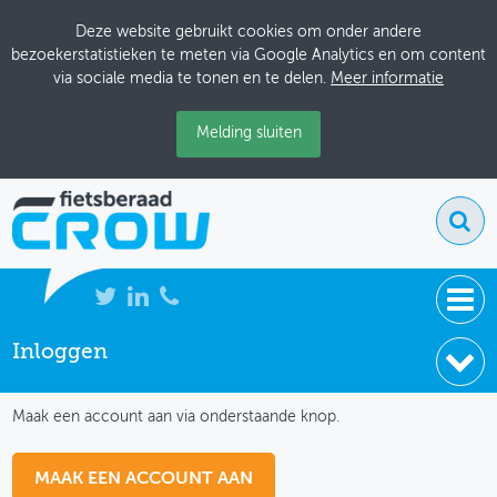
Deze website gebruikt cookies om onder andere
bezoekerstatistieken te meten via Google Analytics en om content
via sociale media te tonen en te delen.
Meer informatie
Melding sluiten
Inloggen
NIEUWS
IK HEB NOG GEEN ACCOUNT
BIJEENKOMSTEN
Maak een account aan via onderstaande knop.
KENNISBANK
MAAK EEN ACCOUNT AAN
ADRESSENBOEK