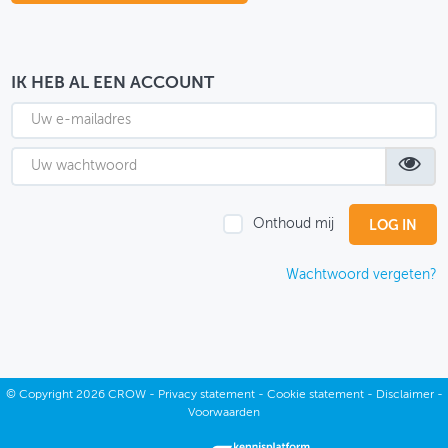
OVER FIETSBERAAD
THEMASITES
IK HEB AL EEN ACCOUNT
MIJN PROFIEL
GEBRUIKER
Onthoud mij
Wachtwoord vergeten?
©
Copyright
2026 CROW -
Privacy statement
-
Cookie statement
-
Disclaimer
-
Voorwaarden