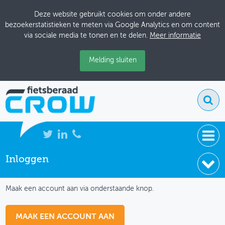
Deze website gebruikt cookies om onder andere
bezoekerstatistieken te meten via Google Analytics en om content
via sociale media te tonen en te delen.
Meer informatie
Melding sluiten
Inloggen
NIEUWS
IK HEB NOG GEEN ACCOUNT
BIJEENKOMSTEN
Maak een account aan via onderstaande knop.
KENNISBANK
MAAK EEN ACCOUNT AAN
ADRESSENBOEK