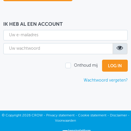
OVER FIETSBERAAD
THEMASITES
IK HEB AL EEN ACCOUNT
MIJN PROFIEL
GEBRUIKER
Onthoud mij
Wachtwoord vergeten?
©
Copyright
2026 CROW -
Privacy statement
-
Cookie statement
-
Disclaimer
-
Voorwaarden