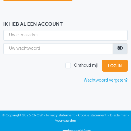
OVER FIETSBERAAD
THEMASITES
IK HEB AL EEN ACCOUNT
MIJN PROFIEL
GEBRUIKER
Onthoud mij
Wachtwoord vergeten?
©
Copyright
2026 CROW -
Privacy statement
-
Cookie statement
-
Disclaimer
-
Voorwaarden