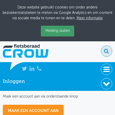
Deze website gebruikt cookies om onder andere
bezoekerstatistieken te meten via Google Analytics en om content
via sociale media te tonen en te delen.
Meer informatie
Melding sluiten
Inloggen
NIEUWS
IK HEB NOG GEEN ACCOUNT
BIJEENKOMSTEN
Maak een account aan via onderstaande knop.
KENNISBANK
MAAK EEN ACCOUNT AAN
ADRESSENBOEK