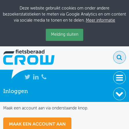
Deze website gebruikt cookies om onder andere
bezoekerstatistieken te meten via Google Analytics en om content
via sociale media te tonen en te delen.
Meer informatie
Melding sluiten
Inloggen
NIEUWS
IK HEB NOG GEEN ACCOUNT
BIJEENKOMSTEN
Maak een account aan via onderstaande knop.
KENNISBANK
MAAK EEN ACCOUNT AAN
ADRESSENBOEK