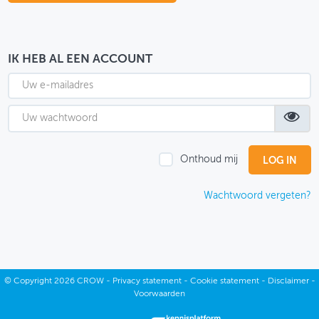
OVER FIETSBERAAD
THEMASITES
IK HEB AL EEN ACCOUNT
MIJN PROFIEL
GEBRUIKER
Onthoud mij
Wachtwoord vergeten?
©
Copyright
2026 CROW -
Privacy statement
-
Cookie statement
-
Disclaimer
-
Voorwaarden