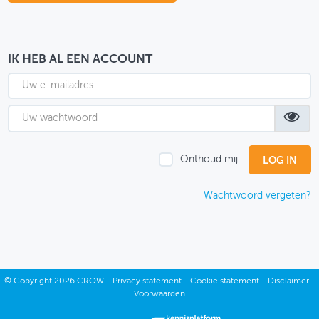
OVER FIETSBERAAD
THEMASITES
IK HEB AL EEN ACCOUNT
MIJN PROFIEL
GEBRUIKER
Onthoud mij
Wachtwoord vergeten?
©
Copyright
2026 CROW -
Privacy statement
-
Cookie statement
-
Disclaimer
-
Voorwaarden