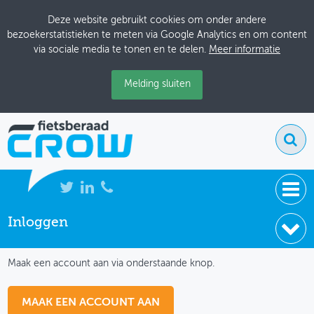
Deze website gebruikt cookies om onder andere
bezoekerstatistieken te meten via Google Analytics en om content
via sociale media te tonen en te delen.
Meer informatie
Melding sluiten
Inloggen
NIEUWS
IK HEB NOG GEEN ACCOUNT
BIJEENKOMSTEN
Maak een account aan via onderstaande knop.
KENNISBANK
MAAK EEN ACCOUNT AAN
ADRESSENBOEK