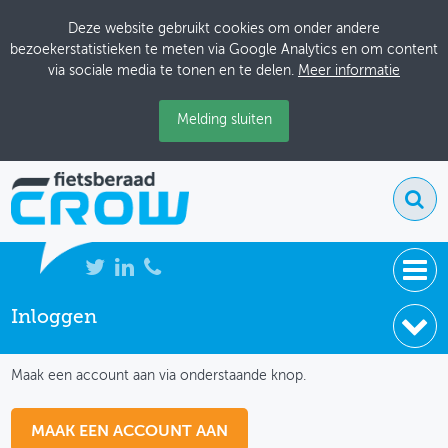
Deze website gebruikt cookies om onder andere
bezoekerstatistieken te meten via Google Analytics en om content
via sociale media te tonen en te delen.
Meer informatie
Melding sluiten
Inloggen
NIEUWS
IK HEB NOG GEEN ACCOUNT
BIJEENKOMSTEN
Maak een account aan via onderstaande knop.
KENNISBANK
MAAK EEN ACCOUNT AAN
ADRESSENBOEK