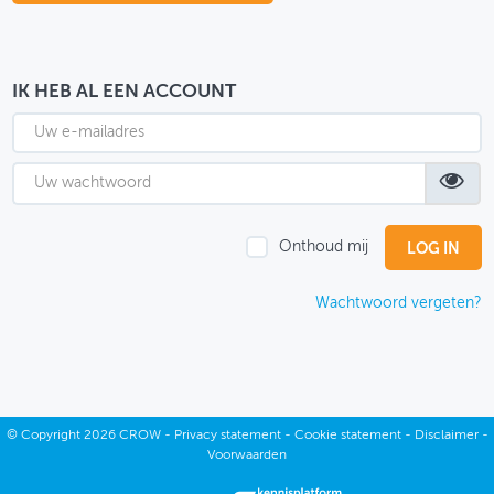
OVER FIETSBERAAD
THEMASITES
IK HEB AL EEN ACCOUNT
MIJN PROFIEL
GEBRUIKER
Onthoud mij
Wachtwoord vergeten?
©
Copyright
2026 CROW -
Privacy statement
-
Cookie statement
-
Disclaimer
-
Voorwaarden