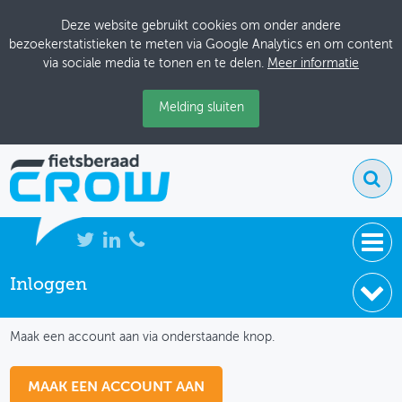
Deze website gebruikt cookies om onder andere
bezoekerstatistieken te meten via Google Analytics en om content
via sociale media te tonen en te delen.
Meer informatie
Melding sluiten
Inloggen
NIEUWS
IK HEB NOG GEEN ACCOUNT
BIJEENKOMSTEN
Maak een account aan via onderstaande knop.
KENNISBANK
MAAK EEN ACCOUNT AAN
ADRESSENBOEK