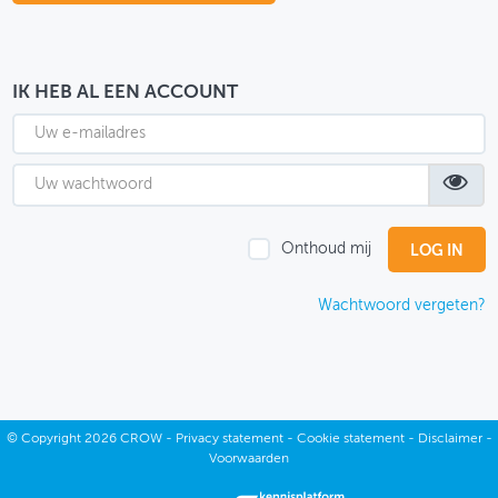
OVER FIETSBERAAD
THEMASITES
IK HEB AL EEN ACCOUNT
MIJN PROFIEL
GEBRUIKER
Onthoud mij
Wachtwoord vergeten?
©
Copyright
2026 CROW -
Privacy statement
-
Cookie statement
-
Disclaimer
-
Voorwaarden