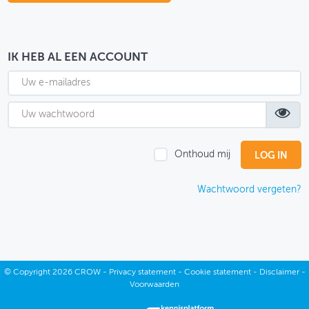
OVER FIETSBERAAD
THEMASITES
IK HEB AL EEN ACCOUNT
MIJN PROFIEL
GEBRUIKER
Onthoud mij
Wachtwoord vergeten?
©
Copyright
2026 CROW -
Privacy statement
-
Cookie statement
-
Disclaimer
-
Voorwaarden