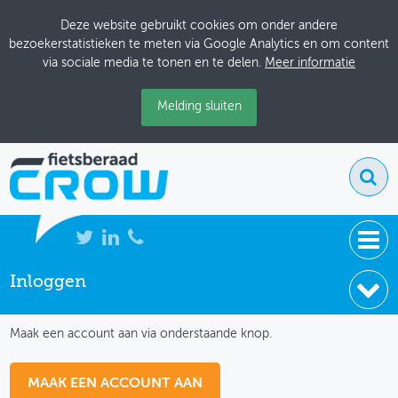
Deze website gebruikt cookies om onder andere
bezoekerstatistieken te meten via Google Analytics en om content
via sociale media te tonen en te delen.
Meer informatie
Melding sluiten
Inloggen
NIEUWS
IK HEB NOG GEEN ACCOUNT
BIJEENKOMSTEN
Maak een account aan via onderstaande knop.
KENNISBANK
MAAK EEN ACCOUNT AAN
ADRESSENBOEK