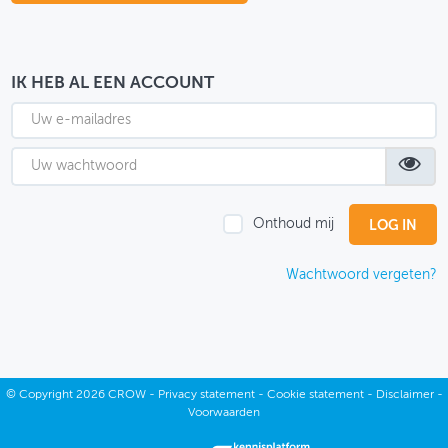
OVER FIETSBERAAD
THEMASITES
IK HEB AL EEN ACCOUNT
MIJN PROFIEL
GEBRUIKER
Onthoud mij
Wachtwoord vergeten?
©
Copyright
2026 CROW -
Privacy statement
-
Cookie statement
-
Disclaimer
-
Voorwaarden