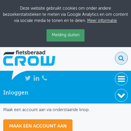
Deze website gebruikt cookies om onder andere
bezoekerstatistieken te meten via Google Analytics en om content
via sociale media te tonen en te delen.
Meer informatie
Melding sluiten
Inloggen
NIEUWS
IK HEB NOG GEEN ACCOUNT
BIJEENKOMSTEN
Maak een account aan via onderstaande knop.
KENNISBANK
MAAK EEN ACCOUNT AAN
ADRESSENBOEK