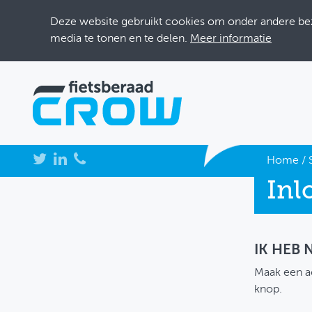
Deze website gebruikt cookies om onder andere bezo
media te tonen en te delen.
Meer informatie
NIEUWS
Home
/
Inl
BIJEENKOMSTEN
KENNISBANK
ADRESSENBOEK
IK HEB
Maak een a
OVER FIETSBERAAD
knop.
THEMASITES