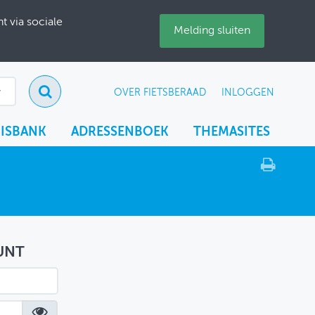
 via sociale
Melding sluiten
OVER FIETSBERAAD
INLOGGEN
ISBANK
ADRESSENBOEK
THEMASITES
UNT