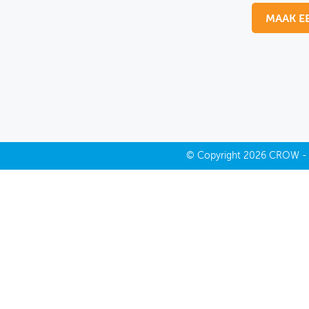
MAAK E
MIJN PROFIEL
GEBRUIKER
©
Copyright
2026 CROW 