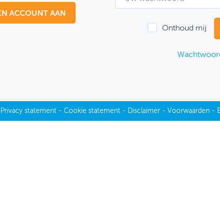
EN ACCOUNT AAN
Onthoud mij
Wachtwoord
-
Privacy statement
-
Cookie statement
-
Disclaimer
-
Voorwaarden
-