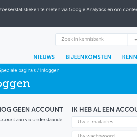
ekerstatistieken te meten via Google Analytics en om content
Zoek in kennisbank
NIEUWS
BIJEENKOMSTEN
KENN
Speciale pagina's
/
Inloggen
oggen
 NOG GEEN ACCOUNT
IK HEB AL EEN ACCO
ccount aan via onderstaande