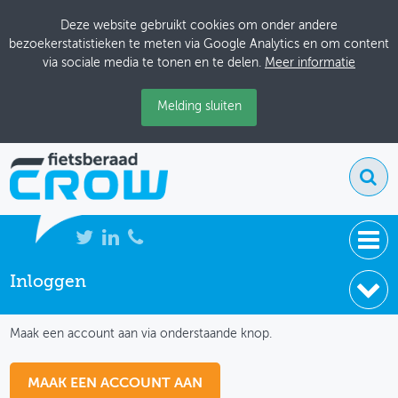
Deze website gebruikt cookies om onder andere
bezoekerstatistieken te meten via Google Analytics en om content
via sociale media te tonen en te delen.
Meer informatie
Melding sluiten
Inloggen
NIEUWS
IK HEB NOG GEEN ACCOUNT
BIJEENKOMSTEN
Maak een account aan via onderstaande knop.
KENNISBANK
MAAK EEN ACCOUNT AAN
ADRESSENBOEK