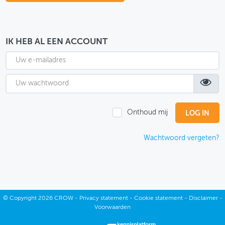
OVER FIETSBERAAD
THEMASITES
IK HEB AL EEN ACCOUNT
MIJN PROFIEL
GEBRUIKER
Onthoud mij
Wachtwoord vergeten?
©
Copyright
2026 CROW -
Privacy statement
-
Cookie statement
-
Disclaimer
-
Voorwaarden