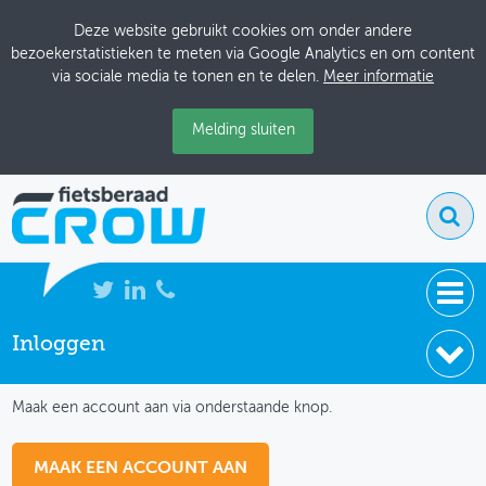
Deze website gebruikt cookies om onder andere
bezoekerstatistieken te meten via Google Analytics en om content
via sociale media te tonen en te delen.
Meer informatie
Melding sluiten
Inloggen
NIEUWS
IK HEB NOG GEEN ACCOUNT
BIJEENKOMSTEN
Maak een account aan via onderstaande knop.
KENNISBANK
MAAK EEN ACCOUNT AAN
ADRESSENBOEK