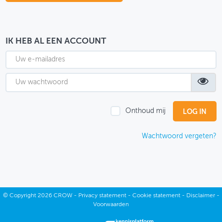
OVER FIETSBERAAD
THEMASITES
IK HEB AL EEN ACCOUNT
MIJN PROFIEL
GEBRUIKER
Onthoud mij
Wachtwoord vergeten?
©
Copyright
2026 CROW -
Privacy statement
-
Cookie statement
-
Disclaimer
-
Voorwaarden