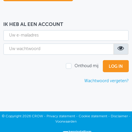
OVER FIETSBERAAD
THEMASITES
IK HEB AL EEN ACCOUNT
MIJN PROFIEL
GEBRUIKER
Onthoud mij
Wachtwoord vergeten?
©
Copyright
2026 CROW -
Privacy statement
-
Cookie statement
-
Disclaimer
-
Voorwaarden