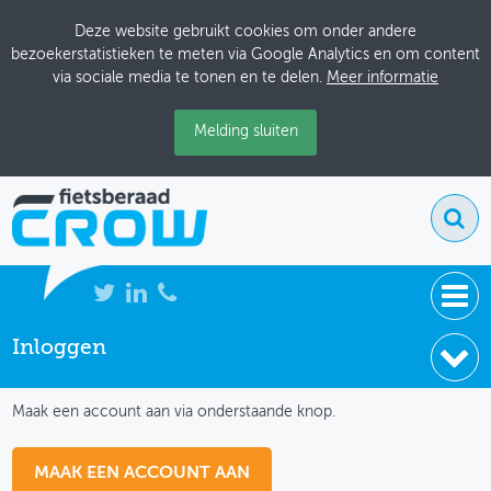
Deze website gebruikt cookies om onder andere
bezoekerstatistieken te meten via Google Analytics en om content
via sociale media te tonen en te delen.
Meer informatie
Melding sluiten
Inloggen
NIEUWS
IK HEB NOG GEEN ACCOUNT
BIJEENKOMSTEN
Maak een account aan via onderstaande knop.
KENNISBANK
MAAK EEN ACCOUNT AAN
ADRESSENBOEK