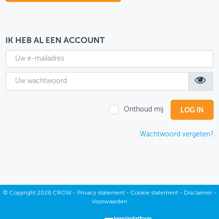
OVER FIETSBERAAD
THEMASITES
IK HEB AL EEN ACCOUNT
MIJN PROFIEL
GEBRUIKER
Onthoud mij
Wachtwoord vergeten?
©
Copyright
2026 CROW -
Privacy statement
-
Cookie statement
-
Disclaimer
-
Voorwaarden