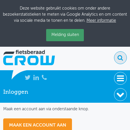
Deze website gebruikt cookies om onder andere
bezoekerstatistieken te meten via Google Analytics en om content
via sociale media te tonen en te delen.
Meer informatie
Melding sluiten
Inloggen
NIEUWS
IK HEB NOG GEEN ACCOUNT
BIJEENKOMSTEN
Maak een account aan via onderstaande knop.
KENNISBANK
MAAK EEN ACCOUNT AAN
ADRESSENBOEK