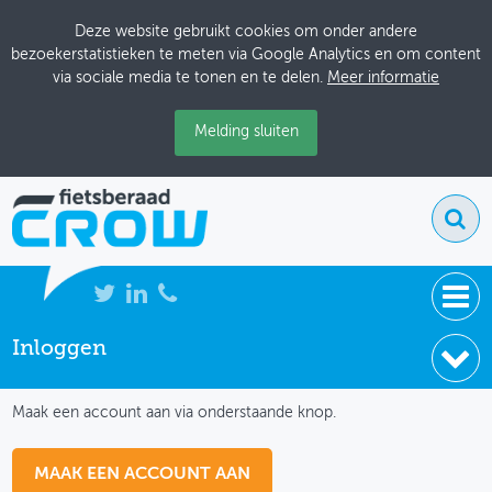
Deze website gebruikt cookies om onder andere
bezoekerstatistieken te meten via Google Analytics en om content
via sociale media te tonen en te delen.
Meer informatie
Melding sluiten
Inloggen
NIEUWS
IK HEB NOG GEEN ACCOUNT
BIJEENKOMSTEN
Maak een account aan via onderstaande knop.
KENNISBANK
MAAK EEN ACCOUNT AAN
ADRESSENBOEK