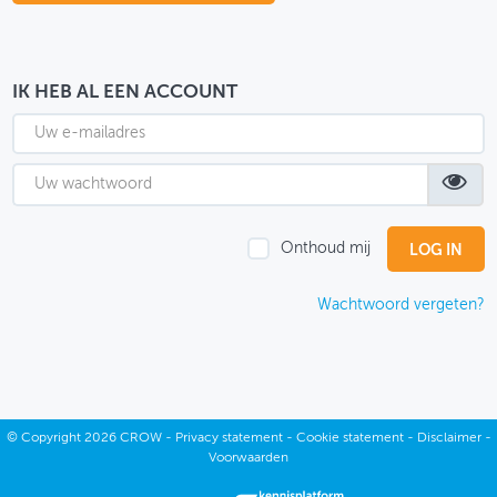
OVER FIETSBERAAD
THEMASITES
IK HEB AL EEN ACCOUNT
MIJN PROFIEL
GEBRUIKER
Onthoud mij
Wachtwoord vergeten?
©
Copyright
2026 CROW -
Privacy statement
-
Cookie statement
-
Disclaimer
-
Voorwaarden