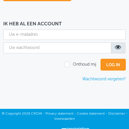
OVER FIETSBERAAD
THEMASITES
IK HEB AL EEN ACCOUNT
MIJN PROFIEL
GEBRUIKER
Onthoud mij
Wachtwoord vergeten?
©
Copyright
2026 CROW -
Privacy statement
-
Cookie statement
-
Disclaimer
-
Voorwaarden