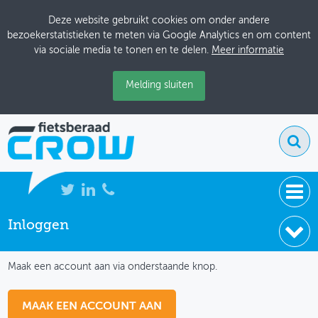
Deze website gebruikt cookies om onder andere
bezoekerstatistieken te meten via Google Analytics en om content
via sociale media te tonen en te delen.
Meer informatie
Melding sluiten
Inloggen
NIEUWS
IK HEB NOG GEEN ACCOUNT
BIJEENKOMSTEN
Maak een account aan via onderstaande knop.
KENNISBANK
MAAK EEN ACCOUNT AAN
ADRESSENBOEK