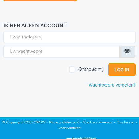
OVER FIETSBERAAD
THEMASITES
IK HEB AL EEN ACCOUNT
MIJN PROFIEL
GEBRUIKER
Onthoud mij
Wachtwoord vergeten?
©
Copyright
2026 CROW -
Privacy statement
-
Cookie statement
-
Disclaimer
-
Voorwaarden