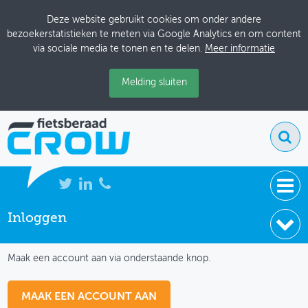
Deze website gebruikt cookies om onder andere
bezoekerstatistieken te meten via Google Analytics en om content
via sociale media te tonen en te delen.
Meer informatie
Melding sluiten
Inloggen
NIEUWS
IK HEB NOG GEEN ACCOUNT
BIJEENKOMSTEN
Maak een account aan via onderstaande knop.
KENNISBANK
MAAK EEN ACCOUNT AAN
ADRESSENBOEK