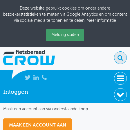
Deze website gebruikt cookies om onder andere
bezoekerstatistieken te meten via Google Analytics en om content
via sociale media te tonen en te delen.
Meer informatie
Melding sluiten
Inloggen
NIEUWS
IK HEB NOG GEEN ACCOUNT
BIJEENKOMSTEN
Maak een account aan via onderstaande knop.
KENNISBANK
MAAK EEN ACCOUNT AAN
ADRESSENBOEK