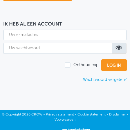
OVER FIETSBERAAD
THEMASITES
IK HEB AL EEN ACCOUNT
MIJN PROFIEL
GEBRUIKER
Onthoud mij
Wachtwoord vergeten?
©
Copyright
2026 CROW -
Privacy statement
-
Cookie statement
-
Disclaimer
-
Voorwaarden