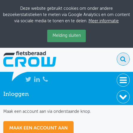
Deze website gebruikt cookies om onder andere
bezoekerstatistieken te meten via Google Analytics en om content
via sociale media te tonen en te delen.
Meer informatie
Melding sluiten
Inloggen
NIEUWS
IK HEB NOG GEEN ACCOUNT
BIJEENKOMSTEN
Maak een account aan via onderstaande knop.
KENNISBANK
MAAK EEN ACCOUNT AAN
ADRESSENBOEK