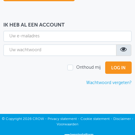
OVER FIETSBERAAD
THEMASITES
IK HEB AL EEN ACCOUNT
MIJN PROFIEL
GEBRUIKER
Onthoud mij
Wachtwoord vergeten?
©
Copyright
2026 CROW -
Privacy statement
-
Cookie statement
-
Disclaimer
-
Voorwaarden