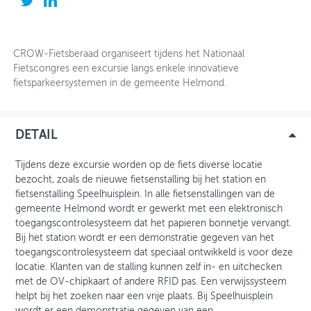
OVER FIETSBERAAD
CROW-Fietsberaad organiseert tijdens het Nationaal
THEMASITES
Fietscongres een excursie langs enkele innovatieve
fietsparkeersystemen in de gemeente Helmond.
MIJN PROFIEL
GEBRUIKER
DETAIL
Tijdens deze excursie worden op de fiets diverse locatie
bezocht, zoals de nieuwe fietsenstalling bij het station en
fietsenstalling Speelhuisplein. In alle fietsenstallingen van de
gemeente Helmond wordt er gewerkt met een elektronisch
toegangscontrolesysteem dat het papieren bonnetje vervangt.
Bij het station wordt er een demonstratie gegeven van het
toegangscontrolesysteem dat speciaal ontwikkeld is voor deze
locatie. Klanten van de stalling kunnen zelf in- en uitchecken
met de OV-chipkaart of andere RFID pas. Een verwijssysteem
helpt bij het zoeken naar een vrije plaats. Bij Speelhuisplein
wordt er een demonstratie gegeven van een