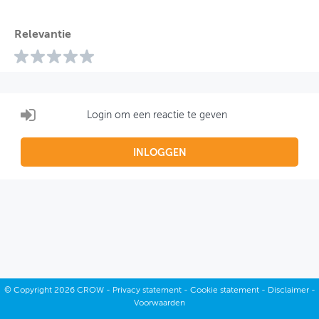
Relevantie
Login om een reactie te geven
INLOGGEN
©
Copyright
2026 CROW -
Privacy statement
-
Cookie statement
-
Disclaimer
-
Voorwaarden