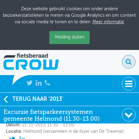
Deze website gebruikt cookies om onder andere
bezoekerstatistieken te meten via Google Analytics en om content
via sociale media te tonen en te delen.
Meer informatie
Melding sluiten
NIEUWS
TERUG NAAR '2013'
Excursie fietsparkeersystemen gemeente Helmond
(11.30-13.00)
Excursie fietsparkeersystemen
BIJEENKOMSTEN
gemeente Helmond (11.30-13.00)
KENNISBANK
Datum:
21-11-2013, 11:30 - 13:00
Locatie:
Helmond (verzamelen in de foyer van De Traverse)
ADRESSENBOEK