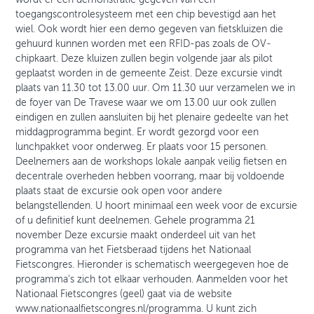
toegangscontrolesysteem met een chip bevestigd aan het
wiel. Ook wordt hier een demo gegeven van fietskluizen die
gehuurd kunnen worden met een RFID-pas zoals de OV-
chipkaart. Deze kluizen zullen begin volgende jaar als pilot
geplaatst worden in de gemeente Zeist. Deze excursie vindt
plaats van 11.30 tot 13.00 uur. Om 11.30 uur verzamelen we in
de foyer van De Travese waar we om 13.00 uur ook zullen
eindigen en zullen aansluiten bij het plenaire gedeelte van het
middagprogramma begint. Er wordt gezorgd voor een
lunchpakket voor onderweg. Er plaats voor 15 personen.
Deelnemers aan de workshops lokale aanpak veilig fietsen en
decentrale overheden hebben voorrang, maar bij voldoende
plaats staat de excursie ook open voor andere
belangstellenden. U hoort minimaal een week voor de excursie
of u definitief kunt deelnemen. Gehele programma 21
november Deze excursie maakt onderdeel uit van het
programma van het Fietsberaad tijdens het Nationaal
Fietscongres. Hieronder is schematisch weergegeven hoe de
programma's zich tot elkaar verhouden. Aanmelden voor het
Nationaal Fietscongres (geel) gaat via de website
www.nationaalfietscongres.nl/programma. U kunt zich