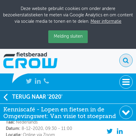
Deze website gebruikt cookies om onder andere
bezoekerstatistieken te meten via Google Analytics en om content
via sociale media te tonen en te delen.
Meer informatie
Melding sluiten
NIEUWS
TERUG NAAR '2020'
Kenniscafé - Lopen en fietsen in de Omgevingswet:
Van visie tot stoeprand
Kenniscafé - Lopen en fietsen in de
BIJEENKOMSTEN
Omgevingswet: Van visie tot stoeprand
KENNISBANK
Taal:
Nederlands
Datum:
8-12-2020, 09:30 - 11:00
ADRESSENBOEK
Locatie:
Online via Zoom