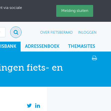
 via sociale
Melding sluiten
OVER FIETSBERAAD
INLOGGEN
ISBANK
ADRESSENBOEK
THEMASITES
ingen fiets- en