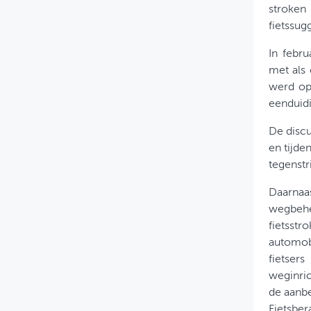
stroke
fietssug
In febru
met als 
werd op
eenduidi
De discu
en tijd
tegenstr
Daarnaas
wegbehe
fietsst
automobi
fietser
weginric
de aanb
Fietsbera