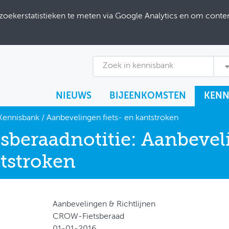
ekerstatistieken te meten via Google Analytics en om content
Zoek in kennisbank
NIEUWS
BIJEENKOMSTEN
KENN
Kennisbank
/
Aanbevelingen fiets- en kantstroken
tsberaadnotitie: Aanbevel
tstroken
Aanbevelingen & Richtlijnen
CROW-Fietsberaad
01-01-2016