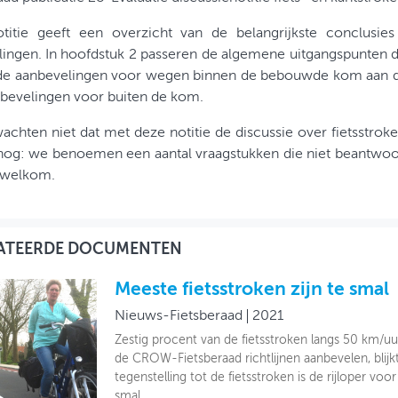
titie geeft een overzicht van de belangrijkste conclusie
ingen. In hoofdstuk 2 passeren de algemene uitgangspunten d
e aanbevelingen voor wegen binnen de bebouwde kom aan de
nbevelingen voor buiten de kom.
chten niet dat met deze notitie de discussie over fietsstroken
nog: we benoemen een aantal vraagstukken die niet beantwoord
 welkom.
ATEERDE DOCUMENTEN
Meeste fietsstroken zijn te smal
Nieuws-Fietsberaad
2021
Zestig procent van de fietsstroken langs 50 km/uu
de CROW-Fietsberaad richtlijnen aanbevelen, blijkt
tegenstelling tot de fietsstroken is de rijloper voor
smal.