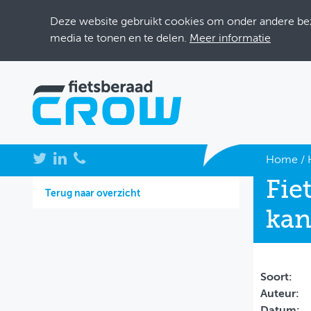
Deze website gebruikt cookies om onder andere bezo
media te tonen en te delen.
Meer informatie
NIEUWS
Home
/
Fie
BIJEENKOMSTEN
Terug naar overzicht
kan
KENNISBANK
ADRESSENBOEK
OVER FIETSBERAAD
Soort:
Auteur:
THEMASITES
Datum: