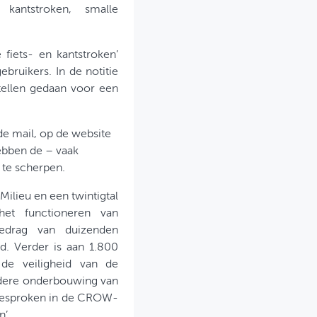
antstroken, smalle
fiets- en kantstroken’
ruikers. In de notitie
tellen gedaan voor een
 de mail, op de website
ebben de – vaak
 te scherpen.
Milieu en een twintigtal
het functioneren van
gedrag van duizenden
d. Verder is aan 1.800
de veiligheid van de
adere onderbouwing van
 besproken in de CROW-
n’.