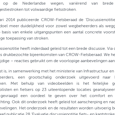
n op de Nederlandse wegen, variërend van brede k
gestiestroken tot volwaardige fietsstroken.
ari 2014 publiceerde CROW-Fietsberaad de ‘Discussienotitie 
doel meer duidelijkheid voor zowel wegbeheerders als weggeb
 basis van enkele uitgangspunten een aantal concrete voors
ge toepassing van stroken.
ssienotitie heeft inderdaad geleid tot een brede discussie. Via
ens drukbezochte bijeenkomsten van CROW-Fietsberaad. We h
ijdige – reacties gebruikt om de voorlopige aanbevelingen aan
t is, in samenwerking met het ministerie van Infrastructuur en 
erders, een grootschalig onderzoek uitgevoerd naar 
roken. Met behulp van videobeelden is het feitelijke 
listen en fietsers op 23 uiteenlopende locaties geanalyseer
s gevraagd een oordeel te geven over het comfort en 
hting. Ook dit onderzoek heeft geleid tot aanscherping en n
evelingen. Het onderzoek en de resultaten worden uitvoerig
ad publicatie 28 ‘Evaluatie discussienotitie fiets- en kantstroke