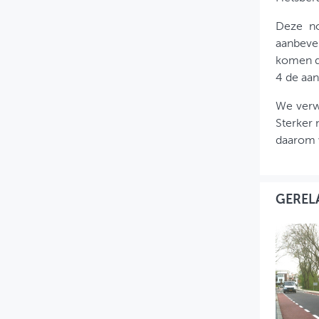
Deze no
aanbevel
komen d
4 de aa
We verwa
Sterker 
daarom
GEREL