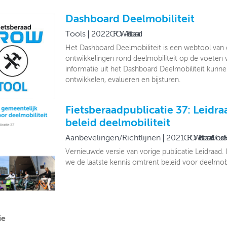
Dashboard Deelmobiliteit
Tools
2022
CROW-Fietsberaad
Het Dashboard Deelmobiliteit is een webtool van
ontwikkelingen rond deelmobiliteit op de voeten 
informatie uit het Dashboard Deelmobiliteit kunn
ontwikkelen, evalueren en bijsturen.
Fietsberaadpublicatie 37: Leidr
beleid deelmobiliteit
Aanbevelingen/Richtlijnen
2021
CROW Fietsberaad & Tour de F
Vernieuwde versie van vorige publicatie Leidraad.
we de laatste kennis omtrent beleid voor deelmob
ie