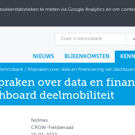
ekerstatistieken te meten via Google Analytics en om content
Zoek in kennisbank
NIEUWS
BIJEENKOMSTEN
KENN
Kennisbank
/
Afspraken over data en financiering van dashboard
praken over data en finan
hboard deelmobiliteit
Notities
CROW-Fietsberaad
13-01-2022