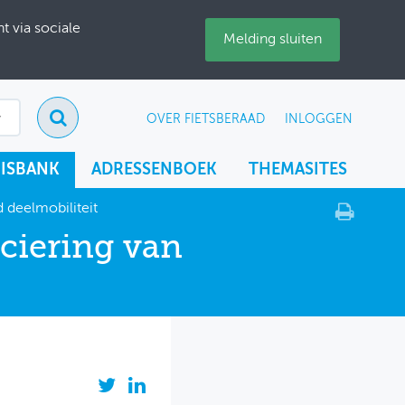
 via sociale
Melding sluiten
OVER FIETSBERAAD
INLOGGEN
ISBANK
ADRESSENBOEK
THEMASITES
 deelmobiliteit
ciering van