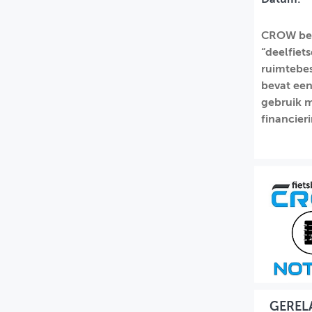
MIJN PROFIEL
CROW behe
GEBRUIKER
“deelfiet
ruimtebes
bevat een
gebruik m
financieri
GEREL