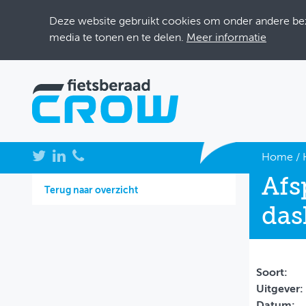
Deze website gebruikt cookies om onder andere bezo
media te tonen en te delen.
Meer informatie
NIEUWS
Home
/
Afs
BIJEENKOMSTEN
Terug naar overzicht
das
KENNISBANK
ADRESSENBOEK
OVER FIETSBERAAD
Soort:
Uitgever:
THEMASITES
Datum: