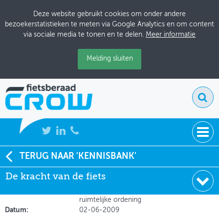
Deze website gebruikt cookies om onder andere
bezoekerstatistieken te meten via Google Analytics en om content
via sociale media te tonen en te delen.
Meer informatie
Melding sluiten
NIEUWS
TERUG NAAR 'KENNISBANK'
Soort:
Onderzoeksrapporten
De kracht van de fiets
BIJEENKOMSTEN
Auteur:
Hugo Kampen en Wilbert Wentink
Uitgever:
Gemeente Amsterdam - Dienst
KENNISBANK
ruimtelijke ordening
Datum:
02-06-2009
ADRESSENBOEK