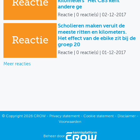
Reactie
kilometers" Het CBS kent
andere ge
Reactie
0 reactie(s)
02-12-2017
Scholieren maken veruit de
meeste ritten en kilometers.
Reactie
Het effect van de ebike zit bij de
groep 20
Reactie
0 reactie(s)
01-12-2017
Meer reacties
©
Copyright
2026 CROW -
Privacy statement
-
Cookie statement
-
Disclaimer
-
Voorwaarden
Beheer door