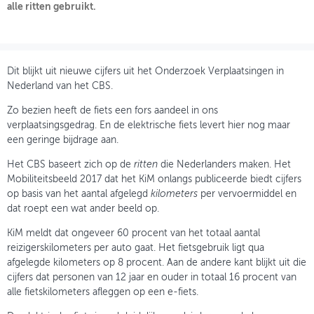
alle ritten gebruikt.
OVER FIETSBERAAD
THEMASITES
Dit blijkt uit nieuwe cijfers uit het Onderzoek Verplaatsingen in
MIJN PROFIEL
Nederland van het CBS.
Zo bezien heeft de fiets een fors aandeel in ons
GEBRUIKER
verplaatsingsgedrag. En de elektrische fiets levert hier nog maar
een geringe bijdrage aan.
Het CBS baseert zich op de
ritten
die Nederlanders maken. Het
Mobiliteitsbeeld 2017 dat het KiM onlangs publiceerde biedt cijfers
op basis van het aantal afgelegd
kilometers
per vervoermiddel en
dat roept een wat ander beeld op.
KiM meldt dat ongeveer 60 procent van het totaal aantal
reizigerskilometers per auto gaat. Het fietsgebruik ligt qua
afgelegde kilometers op 8 procent. Aan de andere kant blijkt uit die
cijfers dat personen van 12 jaar en ouder in totaal 16 procent van
alle fietskilometers afleggen op een e-fiets.