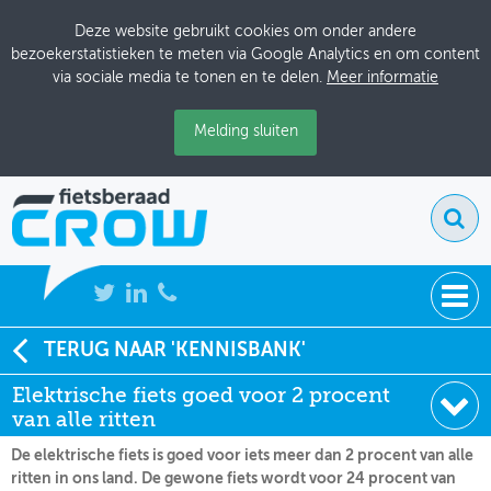
Deze website gebruikt cookies om onder andere
bezoekerstatistieken te meten via Google Analytics en om content
via sociale media te tonen en te delen.
Meer informatie
Melding sluiten
NIEUWS
TERUG NAAR 'KENNISBANK'
Soort:
Nieuws Fietsberaad
Elektrische fiets goed voor 2 procent
BIJEENKOMSTEN
Datum:
09-11-2017
van alle ritten
KENNISBANK
De elektrische fiets is goed voor iets meer dan 2 procent van alle
ritten in ons land. De gewone fiets wordt voor 24 procent van
ADRESSENBOEK