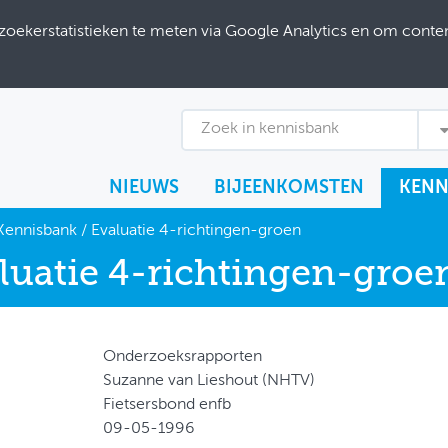
ekerstatistieken te meten via Google Analytics en om content
Zoek in kennisbank
NIEUWS
BIJEENKOMSTEN
KENN
Kennisbank
/
Evaluatie 4-richtingen-groen
luatie 4-richtingen-groe
Onderzoeksrapporten
Suzanne van Lieshout (NHTV)
Fietsersbond enfb
09-05-1996