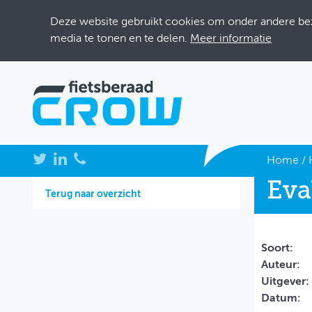
Deze website gebruikt cookies om onder andere bezo
media te tonen en te delen.
Meer informatie
NIEUWS
Home
/
Eva
BIJEENKOMSTEN
Terug naar overzicht
KENNISBANK
ADRESSENBOEK
Soort:
Auteur:
OVER FIETSBERAAD
Uitgever:
Datum:
THEMASITES