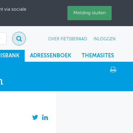
 via sociale
Melding sluiten
OVER FIETSBERAAD
INLOGGEN
ISBANK
ADRESSENBOEK
THEMASITES
n