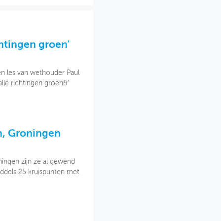
chtingen groen'
n les van wethouder Paul
lle richtingen groen&'
n, Groningen
oningen zijn ze al gewend
iddels 25 kruispunten met