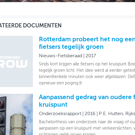
ATEERDE DOCUMENTEN
Rotterdam probeert het nog een 
fietsers tegelijk groen
Nieuws-Fietsberaad
2017
Sinds kort krijgen alle fietsers op het kruispun
tegelijk groen licht. Het idee werd al eerder gete
binnen&enkele minuten ook weer afgeblazen. D
opnieuw een poging.&
Aanpassend gedrag van oudere f
kruispunt
Onderzoeksrapport
2016
P.E. Hutten, Rijk
Bachelorthesis van onderzoek naar de vraag of ou
aanpassen op een kruispunt met verkeerslichten, wa
richtingen gelijk groen krijgen.