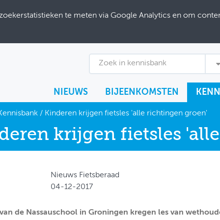
ekerstatistieken te meten via Google Analytics en om content
Zoek in kennisbank
NIEUWS
BIJEENKOMSTEN
KENN
Kennisbank
/
Kinderen krijgen fietsles 'alle richtingen groen'
deren krijgen fietsles 'all
Nieuws Fietsberaad
04-12-2017
van de Nassauschool in Groningen kregen les van wethoud