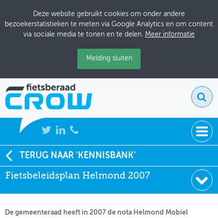
Deze website gebruikt cookies om onder andere
bezoekerstatistieken te meten via Google Analytics en om content
via sociale media te tonen en te delen.
Meer informatie
Melding sluiten
NIEUWS
TERUG NAAR 'KENNISBANK'
Soort:
Beleidsdocumenten
Fietsbeleidsplan Helmond 2007
BIJEENKOMSTEN
Auteur:
Gemeente Helmond
Datum:
04-07-2007
KENNISBANK
De gemeenteraad heeft in 2007 de nota Helmond Mobiel
ADRESSENBOEK