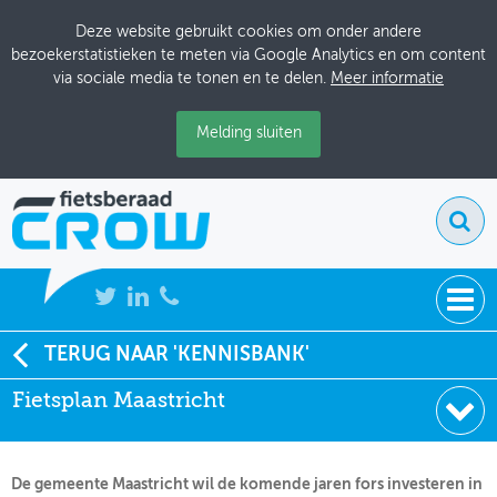
Deze website gebruikt cookies om onder andere
bezoekerstatistieken te meten via Google Analytics en om content
via sociale media te tonen en te delen.
Meer informatie
Melding sluiten
NIEUWS
TERUG NAAR 'KENNISBANK'
Soort:
Beleidsdocumenten
Fietsplan Maastricht
BIJEENKOMSTEN
Auteur:
Gemeente Maastricht
Datum:
15-05-2009
KENNISBANK
De gemeente Maastricht wil de komende jaren fors investeren in
ADRESSENBOEK