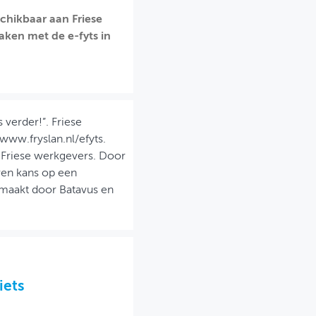
schikbaar aan Friese
ken met de e-fyts in
 verder!”. Friese
ww.fryslan.nl/efyts.
 Friese werkgevers. Door
en kans op een
emaakt door Batavus en
iets