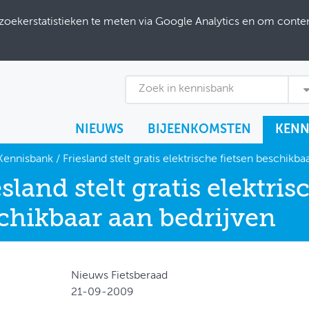
ekerstatistieken te meten via Google Analytics en om content
Zoek in kennisbank
NIEUWS
BIJEENKOMSTEN
KENN
Kennisbank
/
Friesland stelt gratis elektrische fietsen beschikba
esland stelt gratis elektris
chikbaar aan bedrijven
Nieuws Fietsberaad
21-09-2009