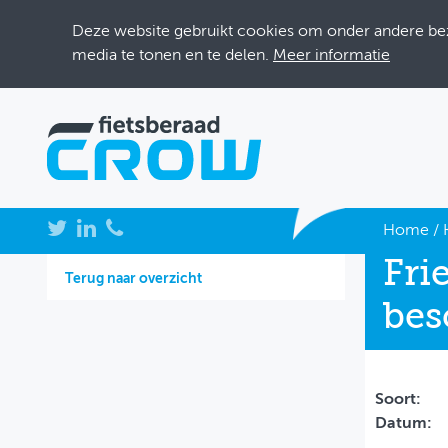
Deze website gebruikt cookies om onder andere bezo
media te tonen en te delen.
Meer informatie
NIEUWS
Home
/
Fri
BIJEENKOMSTEN
Terug naar overzicht
bes
KENNISBANK
ADRESSENBOEK
OVER FIETSBERAAD
Soort:
Datum:
THEMASITES