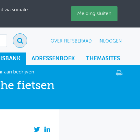
 via sociale
Melding sluiten
OVER FIETSBERAAD
INLOGGEN
ISBANK
ADRESSENBOEK
THEMASITES
ar aan bedrijven
che fietsen