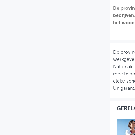
De provin
MIJN PROFIEL
bedrijven
GEBRUIKER
het woon
De provinc
werkgever
Nationale
mee te do
elektrisch
Unigarant
GEREL