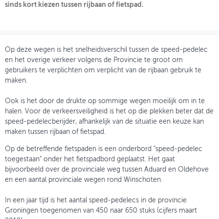
sinds kort kiezen tussen rijbaan of fietspad.
OVER FIETSBERAAD
THEMASITES
Op deze wegen is het snelheidsverschil tussen de speed-pedelec
MIJN PROFIEL
en het overige verkeer volgens de Provincie te groot om
gebruikers te verplichten om verplicht van de rijbaan gebruik te
GEBRUIKER
maken.
Ook is het door de drukte op sommige wegen moeilijk om in te
halen. Voor de verkeersveiligheid is het op die plekken beter dat de
speed-pedelecberijder, afhankelijk van de situatie een keuze kan
maken tussen rijbaan of fietspad.
Op de betreffende fietspaden is een onderbord "speed-pedelec
toegestaan" onder het fietspadbord geplaatst. Het gaat
bijvoorbeeld over de provinciale weg tussen Aduard en Oldehove
en een aantal provinciale wegen rond Winschoten.
In een jaar tijd is het aantal speed-pedelecs in de provincie
Groningen toegenomen van 450 naar 650 stuks (cijfers maart