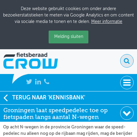
Deze website gebruikt cookies om onder andere
bezoekerstatistieken te meten via Google Analytics en om content
via sociale media te tonen en te delen.
Meer informatie
Melding sluiten
NIEUWS
TERUG NAAR 'KENNISBANK'
Soort:
Nieuws Fietsberaad
Groningen laat speedpedelec toe op
BIJEENKOMSTEN
Datum:
07-10-2019
fietspaden langs aantal N-wegen
KENNISBANK
Op acht N-wegen in de provincie Groningen waar de speed-
pedelec nu alleen nog op de rijbaan mag rijden, mag de berijder
ADRESSENBOEK