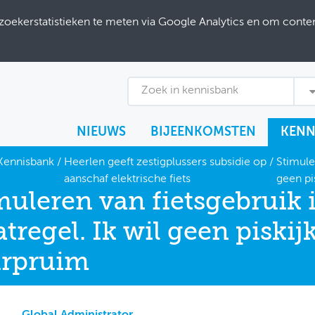
ekerstatistieken te meten via Google Analytics en om content
Zoek in kennisbank
NIEUWS
BIJEENKOMSTEN
KENN
Kennisbank
/
Heerlen geeft zestigplussers subsidie op
/
Stimule
aanschaf elektrische fiets
geen pi
muleren van fietsgebruik 
tregel. Ik wil geen piskij
rpruim
Global Administrator