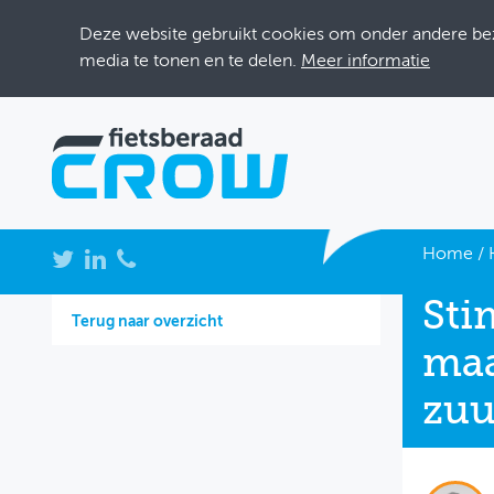
Deze website gebruikt cookies om onder andere bezo
media te tonen en te delen.
Meer informatie
NIEUWS
Home
/
BIJEENKOMSTEN
Sti
Terug naar overzicht
KENNISBANK
maa
ADRESSENBOEK
zuu
OVER FIETSBERAAD
THEMASITES