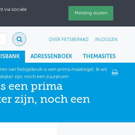
 via sociale
Melding sluiten
OVER FIETSBERAAD
INLOGGEN
ISBANK
ADRESSENBOEK
THEMASITES
ren van fietsgebruik is een prima maatregel. Ik wil
skijker zijn, noch een zuurpruim
is een prima
ker zijn, noch een