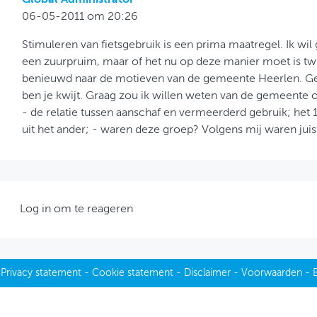
06-05-2011 om 20:26
Stimuleren van fietsgebruik is een prima maatregel. Ik wil 
een zuurpruim, maar of het nu op deze manier moet is twij
benieuwd naar de motieven van de gemeente Heerlen. G
ben je kwijt. Graag zou ik willen weten van de gemeente o
- de relatie tussen aanschaf en vermeerderd gebruik; het 1
uit het ander; - waren deze groep? Volgens mij waren juist
Log in om te reageren
-
Privacy statement
-
Cookie statement
-
Disclaimer
-
Voorwaarden
-