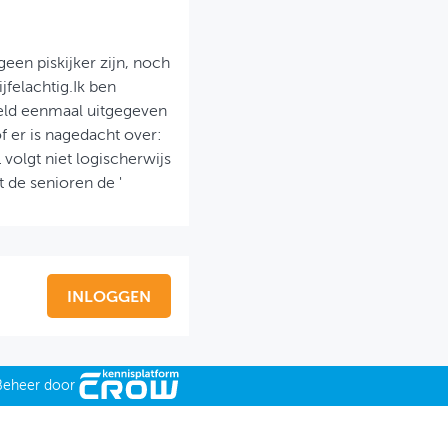
geen piskijker zijn, noch
felachtig.Ik ben
eld eenmaal uitgegeven
f er is nagedacht over:
 volgt niet logischerwijs
 de senioren de '
INLOGGEN
Beheer door