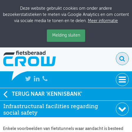
Deze website gebruikt cookies om onder andere
bezoekerstatistieken te meten via Google Analytics en om content
via sociale media te tonen en te delen.
Meer informatie
Melding sluiten
NIEUWS
TERUG NAAR 'KENNISBANK'
Soort:
Artikelen Tijdschriften
Infrastructural facilities regarding
BIJEENKOMSTEN
Uitgever:
ADONIS-project
social safety
Datum:
01-07-1998
KENNISBANK
Enkele voorbeelden van fietstunnels waar aandacht is besteed
ADRESSENBOEK