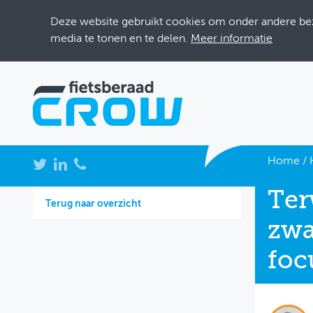
Deze website gebruikt cookies om onder andere bezo
media te tonen en te delen.
Meer informatie
NIEUWS
Home
/
BIJEENKOMSTEN
Ter
Terug naar overzicht
KENNISBANK
zwa
ADRESSENBOEK
foc
OVER FIETSBERAAD
THEMASITES