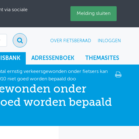
 via sociale
Melding sluiten
OVER FIETSBERAAD
INLOGGEN
ISBANK
ADRESSENBOEK
THEMASITES
ntal ernstig verkeersgewonden onder fietsers kan
010 niet goed worden bepaald doo
sgewonden onder
 goed worden bepaald