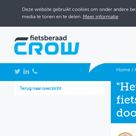
Deze website gebruikt cookies om onder andere bezo
media te tonen en te delen.
Meer informatie
NIEUWS
Home
/
BIJEENKOMSTEN
"He
Terug naar overzicht
KENNISBANK
fie
ADRESSENBOEK
do
OVER FIETSBERAAD
THEMASITES