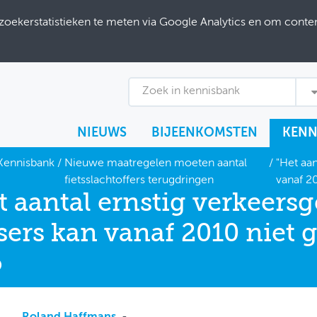
ekerstatistieken te meten via Google Analytics en om content
Zoek in kennisbank
NIEUWS
BIJEENKOMSTEN
KENN
Kennisbank
/
Nieuwe maatregelen moeten aantal
/
"Het aa
fietsslachtoffers terugdringen
vanaf 2
t aantal ernstig verkeer
tsers kan vanaf 2010 niet
o
Roland Haffmans
, -