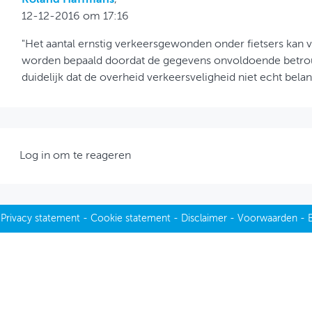
12-12-2016 om 17:16
"Het aantal ernstig verkeersgewonden onder fietsers kan 
worden bepaald doordat de gegevens onvoldoende betrou
duidelijk dat de overheid verkeersveligheid niet echt belang
Log in om te reageren
-
Privacy statement
-
Cookie statement
-
Disclaimer
-
Voorwaarden
-