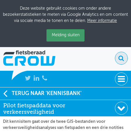
Deze website gebruikt cookies om onder andere
bezoekerstatistieken te meten via Google Analytics en om content
via sociale media te tonen en te delen.
Meer informatie
Melding sluiten
NIEUWS
TERUG NAAR 'KENNISBANK'
Soort:
Notities
Pilot fietspaddata voor
BIJEENKOMSTEN
Datum:
16-11-2021
verkeersveiligheid
KENNISBANK
Dit kennisitem gaat over de twee GIS-bestanden voor
verkeersveiligheidsanalyses van fietspaden en een drie notities
ADRESSENBOEK