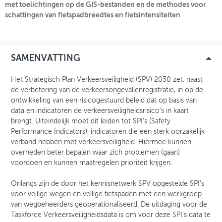
met toelichtingen op de GIS-bestanden en de methodes voor
schattingen van fietspadbreedtes en fietsintensiteiten
OVER FIETSBERAAD
THEMASITES
SAMENVATTING
MIJN PROFIEL
Het Strategisch Plan Verkeersveiligheid (SPV) 2030 zet, naast
GEBRUIKER
de verbetering van de verkeersongevallenregistratie, in op de
ontwikkeling van een risicogestuurd beleid dat op basis van
data en indicatoren de verkeersveiligheidsrisico’s in kaart
brengt. Uiteindelijk moet dit leiden tot SPI’s (Safety
Performance Indicators), indicatoren die een sterk oorzakelijk
verband hebben met verkeersveiligheid. Hiermee kunnen
overheden beter bepalen waar zich problemen (gaan)
voordoen en kunnen maatregelen prioriteit krijgen.
Onlangs zijn de door het kennisnetwerk SPV opgestelde SPI’s
voor veilige wegen en veilige fietspaden met een werkgroep
van wegbeheerders geoperationaliseerd. De uitdaging voor de
Taskforce Verkeersveiligheidsdata is om voor deze SPI’s data te