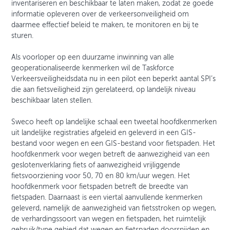
inventariseren en beschikbaar te laten maken, zodat ze goede
informatie opleveren over de verkeersonveiligheid om
daarmee effectief beleid te maken, te monitoren en bij te
sturen.
Als voorloper op een duurzame inwinning van alle
geoperationaliseerde kenmerken wil de Taskforce
Verkeersveiligheidsdata nu in een pilot een beperkt aantal SPI’s
die aan fietsveiligheid zijn gerelateerd, op landelijk niveau
beschikbaar laten stellen.
Sweco heeft op landelijke schaal een tweetal hoofdkenmerken
uit landelijke registraties afgeleid en geleverd in een GIS-
bestand voor wegen en een GIS-bestand voor fietspaden. Het
hoofdkenmerk voor wegen betreft de aanwezigheid van een
geslotenverklaring fiets of aanwezigheid vrijliggende
fietsvoorziening voor 50, 70 en 80 km/uur wegen. Het
hoofdkenmerk voor fietspaden betreft de breedte van
fietspaden. Daarnaast is een viertal aanvullende kenmerken
geleverd, namelijk de aanwezigheid van fietsstroken op wegen,
de verhardingssoort van wegen en fietspaden, het ruimtelijk
gebruik/type gebied dat wegen en fietspaden doorsnijden en