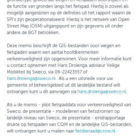
de functie van gronden langs het fietspad. Hierbij is zoveel als
mogelijk aangesloten op de definities uit het rapport waarin de
SPI’s zijn geoperationaliseerd. Hierbij is het netwerk van Open
Street Map (OSM) uitgangspunt en zijn gegevens uit onder
andere de BGT betrokken.
Deze memo beschrijft de GIS-bestanden voor wegen en
fietspaden waarin een aantal hoofdkenmerken
verkeersveiligheid zijn opgenomen. Voor meer informatie kunt
u contact opnemen met Hans Drolenga, adviseur Veilige
Mobiliteit bij Sweco, via 06-22423557 of
hans.drolenga@sweco.nl
. Als u een uitsnede voor uw
gemeente of beheersgebied uit dit landelijke bestand wilt
ontvangen kunt u dit aanvragen via
hans.drolenga@sweco.nl
.
Als u de memo - pilot fietspaddata voor verkeersveiligheid van
Sweco, de presentatie - modelleren van fietsstromen op
landelijk niveau van Sweco, de presentatie - eindrapportage
drukte op fietspaden van CQM en de landelijke GIS-bestanden,
wilt ontvangen kunt u mailen naar
fietsberaad@crow.nl
.