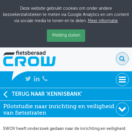
Deze website gebruikt cookies om onder andere
bezoekerstatistieken te meten via Google Analytics en om content
via sociale media te tonen en te delen.
Meer informatie
Melding sluiten
NIEUWS
TERUG NAAR 'KENNISBANK'
Soort:
Onderzoeksrapporten
Pilotstudie naar inrichting en veiligheid
BIJEENKOMSTEN
Uitgever:
SWOV
van fietsstraten
Datum:
04-03-2025
KENNISBANK
SWOV heeft onderzoek gedaan naar de inrichting en veiligheid
ADRESSENBOEK