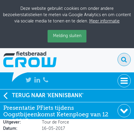
Deze website gebruikt cookies om onder andere
bezoekerstatistieken te meten via Google Analytics en om content
via sociale media te tonen en te delen.
Meer informatie
Melding sluiten
NIEUWS
TERUG NAAR 'KENNISBANK'
Soort:
Presentatie
Presentatie PFiets tijdens
BIJEENKOMSTEN
Auteur:
Hans Voerknecht (CROW-
Oogstbijeenkomst Ketenploeg van 12
Fietsberaad)
KENNISBANK
mei 2017
Uitgever:
Tour de Force
Datum:
16-05-2017
ADRESSENBOEK