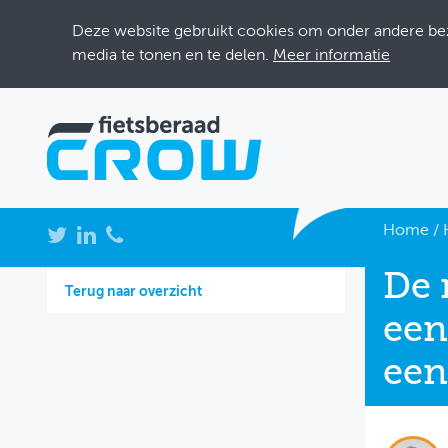
Deze website gebruikt cookies om onder andere bezo
media te tonen en te delen.
Meer informatie
NIEUWS
Home
/
BIJEENKOMSTEN
De 
Terug naar overzicht
KENNISBANK
een
ADRESSENBOEK
een
OVER FIETSBERAAD
THEMASITES