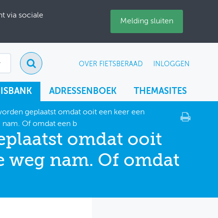
 via sociale
Melding sluiten
OVER FIETSBERAAD
INLOGGEN
ISBANK
ADRESSENBOEK
THEMASITES
worden geplaatst omdat ooit een keer een
g nam. Of omdat een b
eplaatst omdat ooit
ie weg nam. Of omdat