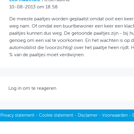
10-08-2013 om 18:58
De meeste paaltjes worden geplaatst omdat ooit een keer
weg nam. Of omdat een buurtbewoner een keer een klach
paaltjes kunnen dus weg. De getoonde paaltjes zijn - bij hun
genoeg om een val te voorkomen. En het wachten is op de
automobilist die (voorzichtig) over het paaltje heen rijdt. 
% van de paaltjes moet verdwijnen.
Log in om te reageren
-
Privacy statement
-
Cookie statement
-
Disclaimer
-
Voorwaarden
-