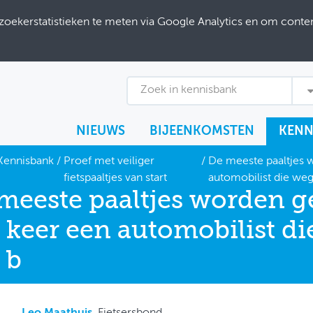
ekerstatistieken te meten via Google Analytics en om content
Zoek in kennisbank
NIEUWS
BIJEENKOMSTEN
KENN
Kennisbank
/
Proef met veiliger
/
De meeste paaltjes 
fietspaaltjes van start
automobilist die we
meeste paaltjes worden g
 keer een automobilist d
 b
Leo Maathuis
, Fietsersbond