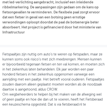
met led-verlichting aangebracht, inclusief een inleidende
ribbelmarkering. De aanpassingen zijn gedaan om de kans op
OVER FIETSBERAAD
fietsongevallen te verminderen. De flexibele paal zorgt ervoor
dat een fietser in geval van een botsing geen ernstige
THEMASITES
verwondingen oploopt doordat de paal de botsenergie beter
absorbeert. Het project is gefinancierd door het ministerie van
MIJN PROFIEL
Infrastructuur
GEBRUIKER
Fietspaaltjes zijn nuttig om auto’s te weren op fietspaden, maar ze
kunnen soms ook risico’s met zich meebrengen. Mensen kunnen
er bijvoorbeeld tegenaan fietsen en ten val komen, en moeten zich
in het ziekenhuis laten behandelen. Elk jaar worden een paar
honderd fietsers in het ziekenhuis opgenomen vanwege een
aanrijding met een paaltje. Het betreft vooral ouderen. Fietspaaltjes
zouden daarom alleen geplaatst moeten worden als de noodzaak
daartoe is aangetoond, aldus CROW.
Om wegbeheerders te helpen bij het maken van de afweging wel
of geen paaltje en hoe die dan uit te voeren, heeft het Fietsberaad
een keuzeschema opgesteld. Dat is via fietsberaad.nl te