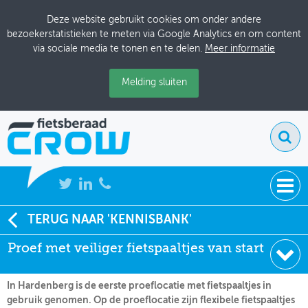
Deze website gebruikt cookies om onder andere
bezoekerstatistieken te meten via Google Analytics en om content
via sociale media te tonen en te delen.
Meer informatie
Melding sluiten
NIEUWS
TERUG NAAR 'KENNISBANK'
Soort:
Nieuws Fietsberaad
Proef met veiliger fietspaaltjes van start
BIJEENKOMSTEN
Datum:
05-07-2013
KENNISBANK
In Hardenberg is de eerste proeflocatie met fietspaaltjes in
gebruik genomen. Op de proeflocatie zijn flexibele fietspaaltjes
ADRESSENBOEK