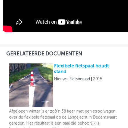
GERELATEERDE DOCUMENTEN
Flexibele fietspaal houdt
stand
Nieuws-Fietsberaad
2015
Afgelopen winter is er zo&'n 38 keer met een strooiwagen
over de flexibele fietspaal op de Langejacht in Dedemsvaart
gereden. Het resultaat is een paal die behoorlijk is