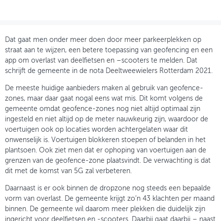
OVER FIETSBERAAD
THEMASITES
Dat gaat men onder meer doen door meer parkeerplekken op
straat aan te wijzen, een betere toepassing van geofencing en een
MIJN PROFIEL
app om overlast van deelfietsen en –scooters te melden. Dat
schrijft de gemeente in de nota Deeltweewielers Rotterdam 2021.
GEBRUIKER
De meeste huidige aanbieders maken al gebruik van geofence-
zones, maar daar gaat nogal eens wat mis. Dit komt volgens de
gemeente omdat geofence-zones nog niet altijd optimaal zijn
ingesteld en niet altijd op de meter nauwkeurig zijn, waardoor de
voertuigen ook op locaties worden achtergelaten waar dit
onwenselijk is. Voertuigen blokkeren stoepen of belanden in het
plantsoen. Ook ziet men dat er ophoping van voertuigen aan de
grenzen van de geofence-zone plaatsvindt. De verwachting is dat
dit met de komst van 5G zal verbeteren.
Daarnaast is er ook binnen de dropzone nog steeds een bepaalde
vorm van overlast. De gemeente krijgt zo’n 43 klachten per maand
binnen. De gemeente wil daarom meer plekken die duidelijk zijn
ingericht voor deelfietsen en -scooters. Daarbij gaat daarbij – naast