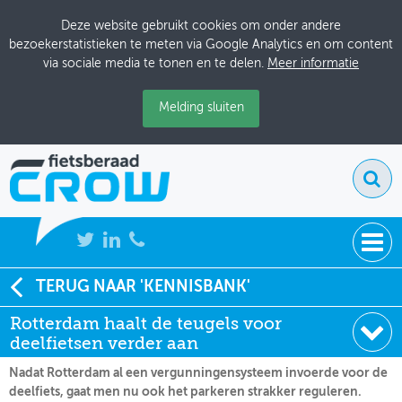
Deze website gebruikt cookies om onder andere
bezoekerstatistieken te meten via Google Analytics en om content
via sociale media te tonen en te delen.
Meer informatie
Melding sluiten
NIEUWS
TERUG NAAR 'KENNISBANK'
Soort:
Nieuws Fietsberaad
Rotterdam haalt de teugels voor
BIJEENKOMSTEN
Datum:
29-09-2021
deelfietsen verder aan
KENNISBANK
Nadat Rotterdam al een vergunningensysteem invoerde voor de
deelfiets, gaat men nu ook het parkeren strakker reguleren.
ADRESSENBOEK