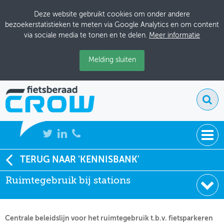
Deze website gebruikt cookies om onder andere
bezoekerstatistieken te meten via Google Analytics en om content
via sociale media te tonen en te delen.
Meer informatie
Melding sluiten
NIEUWS
TERUG NAAR 'KENNISBANK'
Soort:
Beleidsdocumenten
Ruimtegebruik bij stations
BIJEENKOMSTEN
Uitgever:
Ruimte voor de Fiets
Datum:
01-01-2000
KENNISBANK
Centrale beleidslijn voor het ruimtegebruik t.b.v. fietsparkeren
ADRESSENBOEK