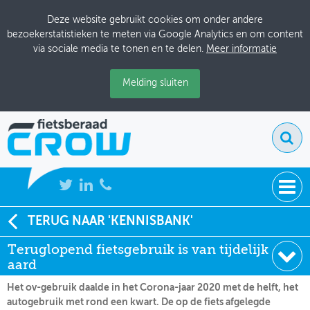
Deze website gebruikt cookies om onder andere
bezoekerstatistieken te meten via Google Analytics en om content
via sociale media te tonen en te delen.
Meer informatie
Melding sluiten
NIEUWS
TERUG NAAR 'KENNISBANK'
Soort:
Nieuws Fietsberaad
Teruglopend fietsgebruik is van tijdelijk
BIJEENKOMSTEN
Datum:
18-11-2021
aard
KENNISBANK
Het ov-gebruik daalde in het Corona-jaar 2020 met de helft, het
autogebruik met rond een kwart. De op de fiets afgelegde
ADRESSENBOEK