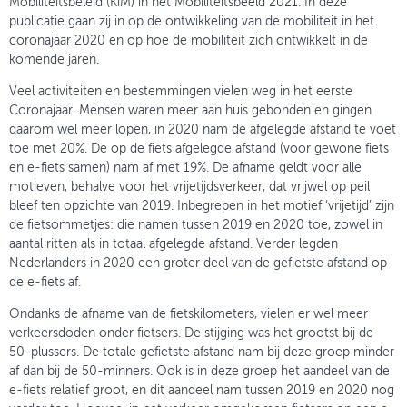
Mobiliteitsbeleid (KiM) in het Mobiliteitsbeeld 2021. In deze
publicatie gaan zij in op de ontwikkeling van de mobiliteit in het
coronajaar 2020 en op hoe de mobiliteit zich ontwikkelt in de
komende jaren.
Veel activiteiten en bestemmingen vielen weg in het eerste
Coronajaar. Mensen waren meer aan huis gebonden en gingen
daarom wel meer lopen, in 2020 nam de afgelegde afstand te voet
toe met 20%. De op de fiets afgelegde afstand (voor gewone fiets
en e-fiets samen) nam af met 19%. De afname geldt voor alle
motieven, behalve voor het vrijetijdsverkeer, dat vrijwel op peil
bleef ten opzichte van 2019. Inbegrepen in het motief ‘vrijetijd’ zijn
de fietsommetjes: die namen tussen 2019 en 2020 toe, zowel in
aantal ritten als in totaal afgelegde afstand. Verder legden
Nederlanders in 2020 een groter deel van de gefietste afstand op
de e-fiets af.
Ondanks de afname van de fietskilometers, vielen er wel meer
verkeersdoden onder fietsers. De stijging was het grootst bij de
50-plussers. De totale gefietste afstand nam bij deze groep minder
af dan bij de 50-minners. Ook is in deze groep het aandeel van de
e-fiets relatief groot, en dit aandeel nam tussen 2019 en 2020 nog