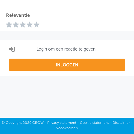
Relevantie
Login om een reactie te geven
INLOGGEN
©
Copyright
2026 CROW -
Privacy statement
-
Cookie statement
-
Disclaimer
-
Voorwaarden