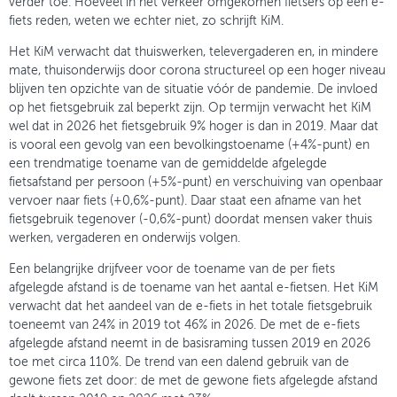
verder toe. Hoeveel in het verkeer omgekomen fietsers op een e-
fiets reden, weten we echter niet, zo schrijft KiM.
Het KiM verwacht dat thuiswerken, televergaderen en, in mindere
mate, thuisonderwijs door corona structureel op een hoger niveau
blijven ten opzichte van de situatie vóór de pandemie. De invloed
op het fietsgebruik zal beperkt zijn. Op termijn verwacht het KiM
wel dat in 2026 het fietsgebruik 9% hoger is dan in 2019. Maar dat
is vooral een gevolg van een bevolkingstoename (+4%-punt) en
een trendmatige toename van de gemiddelde afgelegde
fietsafstand per persoon (+5%-punt) en verschuiving van openbaar
vervoer naar fiets (+0,6%-punt). Daar staat een afname van het
fietsgebruik tegenover (-0,6%-punt) doordat mensen vaker thuis
werken, vergaderen en onderwijs volgen.
Een belangrijke drijfveer voor de toename van de per fiets
afgelegde afstand is de toename van het aantal e-fietsen. Het KiM
verwacht dat het aandeel van de e-fiets in het totale fietsgebruik
toeneemt van 24% in 2019 tot 46% in 2026. De met de e-fiets
afgelegde afstand neemt in de basisraming tussen 2019 en 2026
toe met circa 110%. De trend van een dalend gebruik van de
gewone fiets zet door: de met de gewone fiets afgelegde afstand