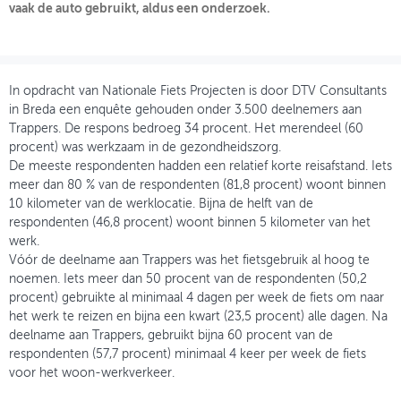
vaak de auto gebruikt, aldus een onderzoek.
OVER FIETSBERAAD
THEMASITES
In opdracht van Nationale Fiets Projecten is door DTV Consultants
MIJN PROFIEL
in Breda een enquête gehouden onder 3.500 deelnemers aan
Trappers. De respons bedroeg 34 procent. Het merendeel (60
GEBRUIKER
procent) was werkzaam in de gezondheidszorg.
De meeste respondenten hadden een relatief korte reisafstand. Iets
meer dan 80 % van de respondenten (81,8 procent) woont binnen
10 kilometer van de werklocatie. Bijna de helft van de
respondenten (46,8 procent) woont binnen 5 kilometer van het
werk.
Vóór de deelname aan Trappers was het fietsgebruik al hoog te
noemen. Iets meer dan 50 procent van de respondenten (50,2
procent) gebruikte al minimaal 4 dagen per week de fiets om naar
het werk te reizen en bijna een kwart (23,5 procent) alle dagen. Na
deelname aan Trappers, gebruikt bijna 60 procent van de
respondenten (57,7 procent) minimaal 4 keer per week de fiets
voor het woon-werkverkeer.