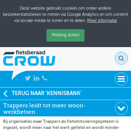
Deze website gebruikt cookies om onder andere
bezoekerstatistieken te meten via Google Analytics en om content
via sociale media te tonen en te delen.
Meer informatie
Melding sluiten
NIEUWS
TERUG NAAR 'KENNISBANK'
Soort:
Nieuws Fietsberaad
Trappers leidt tot meer woon-
BIJEENKOMSTEN
Datum:
09-03-2009
werkfietsen
KENNISBANK
Bij organisaties waar Trappers als fietsstimuleringssysteem is
ingezet, wordt meer naar het werk gefietst en wordt minder
ADRESSENBOEK