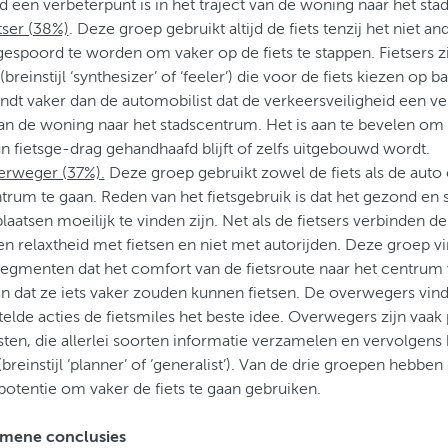
id een verbeterpunt is in het traject van de woning naar het st
etser (38%)
. Deze groep gebruikt altijd de fiets tenzij het niet a
gespoord te worden om vaker op de fiets te stappen. Fietsers zi
breinstijl ‘synthesizer’ of ‘feeler’) die voor de fiets kiezen op 
vindt vaker dan de automobilist dat de verkeersveiligheid een ve
van de woning naar het stadscentrum. Het is aan te bevelen om 
n fietsge-drag gehandhaafd blijft of zelfs uitgebouwd wordt.
erweger (37%).
Deze groep gebruikt zowel de fiets als de auto
trum te gaan. Reden van het fietsgebruik is dat het gezond en s
laatsen moeilijk te vinden zijn. Net als de fietsers verbinden d
 en relaxtheid met fietsen en niet met autorijden. Deze groep v
egmenten dat het comfort van de fietsroute naar het centrum
n dat ze iets vaker zouden kunnen fietsen. De overwegers vin
elde acties de fietsmiles het beste idee. Overwegers zijn vaak
isten, die allerlei soorten informatie verzamelen en vervolgens 
(breinstijl ‘planner’ of ‘generalist’). Van de drie groepen hebb
otentie om vaker de fiets te gaan gebruiken.
emene conclusies