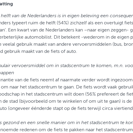
tting
helft van de Nederlanders is in eigen beleving een consequen
ders typeert ruim de helft (54%) zichzelf als een overtuigt fiets
an’. Een kwart van de Nederlanders kan –naar eigen zeggen- 
rbeterlijke automobilist. Dit betekent -wederom in de eigen 
e veelal gebruik maakt van andere vervoersmiddelen (bus, bro
d gebruik maakt van de fiets of auto.
pulair vervoersmiddel om in stadscentrum te komen, m.n. voo
happen
antie van de fiets neemt af naarmate verder wordt ingezoom
om naar het stadscentrum te gaan. De fiets wordt vaak gebrui
oodschap in het stadscentrum wilt doen (56% prefereert de fiets
 in de stad (bijvoorbeeld om te winkelen of om uit te gaan) is de
uto (ongeveer éénderde stapt op de fiets terwijl circa viertiend
 is gezond en een snelle manier om in het stadscentrum te k
enoemde redenen om de fiets te pakken naar het stadscentru