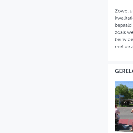
Zowel ui
kwalitat
bepaald 
zoals we
beïnvloe
met de a
GEREL