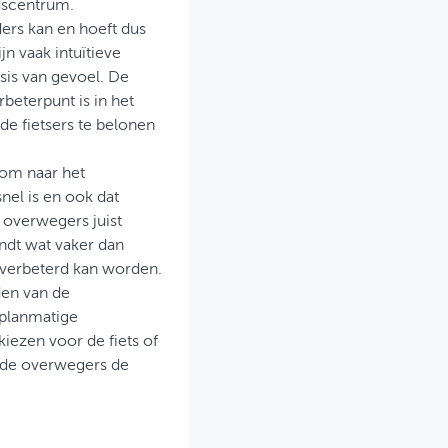
adscentrum.
nders kan en hoeft dus
jn vaak intuïtieve
basis van gevoel. De
rbeterpunt is in het
de fietsers te belonen
 om naar het
nel is en ook dat
e overwegers juist
indt wat vaker dan
 verbeterd kan worden.
den van de
 planmatige
kiezen voor de fiets of
en de overwegers de