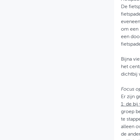
De fiets
fietspad
eveneens
om een a
een door
fietspad
Bijna vi
het cent
dichtbij
Focus o
Er zijn 
1: de bi
groep be
te stappe
alleen o
de ander