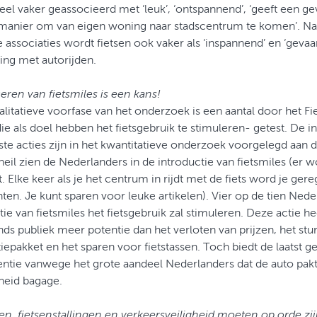
veel vaker geassocieerd met ‘leuk’, ‘ontspannend’, ‘geeft een gev
 manier om van eigen woning naar stadscentrum te komen’. Naa
e associaties wordt fietsen ook vaker als ‘inspannend’ en ‘gevaarl
king met autorijden.
eren van fietsmiles is een kans!
alitatieve voorfase van het onderzoek is een aantal door het F
die als doel hebben het fietsgebruik te stimuleren- getest. De i
ste acties zijn in het kwantitatieve onderzoek voorgelegd aan
eil zien de Nederlanders in de introductie van fietsmiles (er wo
. Elke keer als je het centrum in rijdt met de fiets word je gereg
ten. Je kunt sparen voor leuke artikelen). Vier op de tien Ned
tie van fietsmiles het fietsgebruik zal stimuleren. Deze actie he
ds publiek meer potentie dan het verloten van prijzen, het stu
iepakket en het sparen voor fietstassen. Toch biedt de laatst 
ntie vanwege het grote aandeel Nederlanders dat de auto pak
heid bagage.
en, fietsenstallingen en verkeersveiligheid moeten op orde zi