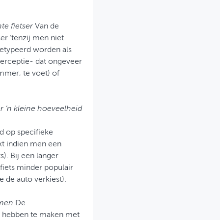
te fietser
Van de
er ‘tenzij men niet
getypeerd worden als
perceptie- dat ongeveer
mmer, te voet) of
r ‘n kleine hoeveelheid
d op specifieke
kt indien men een
). Bij een langer
 fiets minder populair
e de auto verkiest).
omen
De
m hebben te maken met