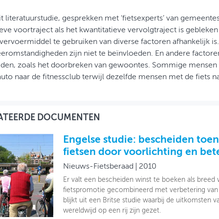
t literatuurstudie, gesprekken met ‘fietsexperts’ van gemeentes
ieve voortraject als het kwantitatieve vervolgtraject is geblek
vervoermiddel te gebruiken van diverse factoren afhankelijk i
eromstandigheden zijn niet te beïnvloeden. En andere factoren 
den, zoals het doorbreken van gewoontes. Sommige mensen ga
uto naar de fitnessclub terwijl dezelfde mensen met de fiets 
ATEERDE DOCUMENTEN
Engelse studie: bescheiden toe
fietsen door voorlichting en bet
Nieuws-Fietsberaad
2010
Er valt een bescheiden winst te boeken als breed
fietspromotie gecombineerd met verbetering van d
blijkt uit een Britse studie waarbij de uitkomsten v
wereldwijd op een rij zijn gezet.