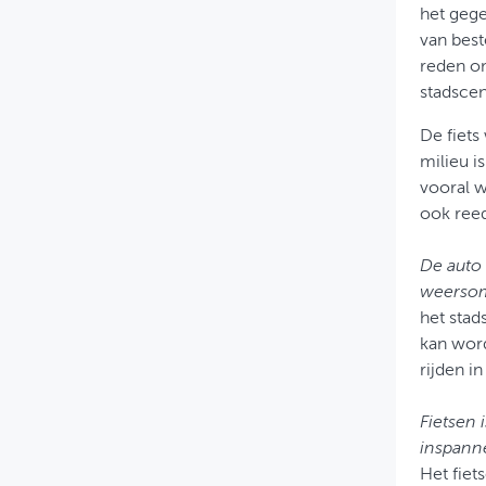
het gege
van bes
reden om
stadscen
De fiets
milieu i
vooral w
ook reed
De auto
weerso
het sta
kan word
rijden i
Fietsen 
inspann
Het fiet