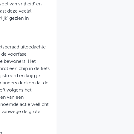
oel van vrijheid’ en
st deze veelal
ijk’ gezien in
ietsberaad uitgedachte
n de voorfase
 de bewoners. Het
rdt een chip in de fiets
istreerd en krijg je
erlanders denken dat de
eft volgens het
ren van een
genoemde actie wellicht
t vanwege de grote
jn