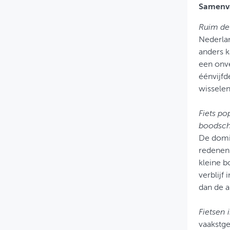
Samenva
Ruim de 
Nederlan
anders k
een onve
éénvijfd
wisselen
Fiets po
boodsc
De domin
redenen 
kleine b
verblijf
dan de a
Fietsen
vaakstg