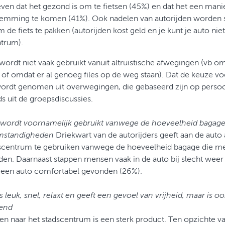
ven dat het gezond is om te fietsen (45%) en dat het een manie
temming te komen (41%). Ook nadelen van autorijden worden 
 de fiets te pakken (autorijden kost geld en je kunt je auto niet 
trum).
 wordt niet vaak gebruikt vanuit altruïstische afwegingen (vb o
s of omdat er al genoeg files op de weg staan). Dat de keuze voo
ordt genomen uit overwegingen, die gebaseerd zijn op persoon
s uit de groepsdiscussies.
 wordt voornamelijk gebruikt vanwege de hoeveelheid bagage
mstandigheden
Driekwart van de autorijders geeft aan de auto
dscentrum te gebruiken vanwege de hoeveelheid bagage die me
en. Daarnaast stappen mensen vaak in de auto bij slecht weer
n een auto comfortabel gevonden (26%).
is leuk, snel, relaxt en geeft een gevoel van vrijheid, maar is oo
end
sen naar het stadscentrum is een sterk product. Ten opzichte v