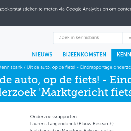
ekerstatistieken te meten via Google Analytics en om content
Zoek in kennisbank
NIEUWS
BIJEENKOMSTEN
KENN
Kennisbank
/
Uit de auto, op de fiets! - Eindrapportage onderzo
 de auto, op de fiets! - Ei
erzoek 'Marktgericht fiets
Onderzoeksrapporten
Laurens Langendonck (Blauw Research)
Fietsberaad en Ministerie Rijkswaterstaat