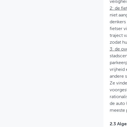
veilighe
2: de fi
niet aan
denkers (
fietser 
traject 
zodat hu
3: de ov
stadscen
parkeerp
vrijheid
andere s
Ze vinde
voorgest
rational
de auto 
meeste p
2.3 Alg