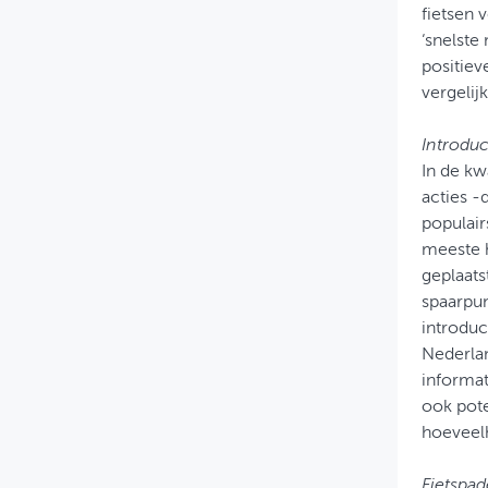
fietsen 
‘snelste
positiev
vergelij
Introduc
In de kw
acties -
populair
meeste h
geplaatst
spaarpun
introduc
Nederlan
informat
ook pote
hoeveel
Fietspad