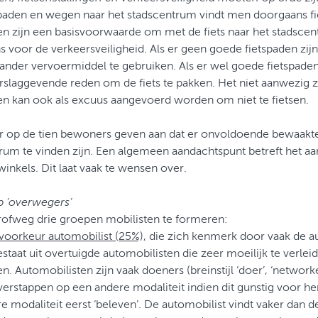
paden en wegen naar het stadscentrum vindt men doorgaans fie
en zijn een basisvoorwaarde om met de fiets naar het stadscent
 voor de verkeersveiligheid. Als er geen goede fietspaden zijn,
nder vervoermiddel te gebruiken. Als er wel goede fietspaden zi
slaggevende reden om de fiets te pakken. Het niet aanwezig z
en kan ook als excuus aangevoerd worden om niet te fietsen.
er op de tien bewoners geven aan dat er onvoldoende bewaakte 
rum te vinden zijn. Een algemeen aandachtspunt betreft het aan
 winkels. Dit laat vaak te wensen over.
p ‘overwegers’
grofweg drie groepen mobilisten te formeren:
j voorkeur automobilist (25%),
die zich kenmerk door vaak de au
staat uit overtuigde automobilisten die zeer moeilijk te verleid
n. Automobilisten zijn vaak doeners (breinstijl ‘doer’, ‘networker
verstappen op een andere modaliteit indien dit gunstig voor h
e modaliteit eerst ‘beleven’. De automobilist vindt vaker dan de