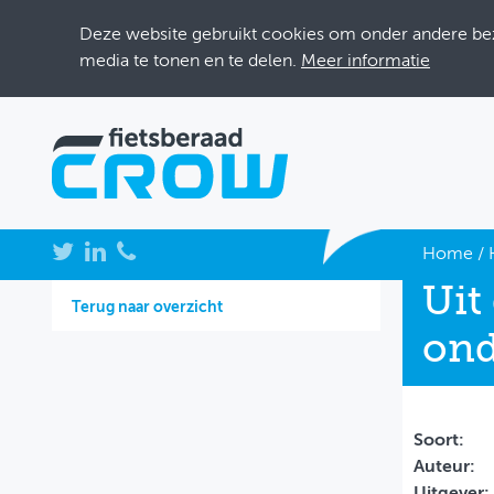
Deze website gebruikt cookies om onder andere bezo
media te tonen en te delen.
Meer informatie
NIEUWS
Home
/
Uit
BIJEENKOMSTEN
Terug naar overzicht
ond
KENNISBANK
ADRESSENBOEK
OVER FIETSBERAAD
Soort:
Auteur:
THEMASITES
Uitgever: