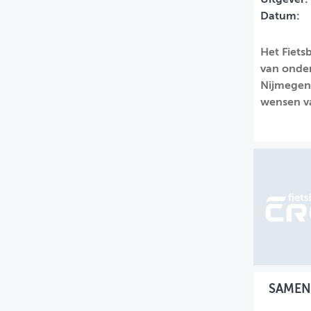
Datum:
MIJN PROFIEL
GEBRUIKER
Het Fiets
van onder
Nijmegen&
wensen va
SAMEN