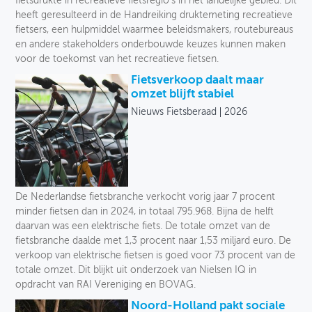
fietsdrukte in recreatieve fietsregio’s in het landelijke gebied. Dit
heeft geresulteerd in de Handreiking druktemeting recreatieve
fietsers, een hulpmiddel waarmee beleidsmakers, routebureaus
en andere stakeholders onderbouwde keuzes kunnen maken
voor de toekomst van het recreatieve fietsen.
Fietsverkoop daalt maar
omzet blijft stabiel
Nieuws Fietsberaad
2026
De Nederlandse fietsbranche verkocht vorig jaar 7 procent
minder fietsen dan in 2024, in totaal 795.968. Bijna de helft
daarvan was een elektrische fiets. De totale omzet van de
fietsbranche daalde met 1,3 procent naar 1,53 miljard euro. De
verkoop van elektrische fietsen is goed voor 73 procent van de
totale omzet. Dit blijkt uit onderzoek van Nielsen IQ in
opdracht van RAI Vereniging en BOVAG.
Noord-Holland pakt sociale