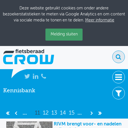
Deze website gebruikt cookies om onder andere
bezoekerstatistieken te meten via Google Analytics en om content
via sociale media te tonen en te delen.
Meer informatie
Melding sluiten
Kennisbank
NIEUWS
7490 resultaten
BIJEENKOMSTEN
Filter uw resultaten -
Wis filters
...
11
12
13
14
15
...
KENNISBANK
Item type
RIVM brengt voor- en nadelen
ADRESSENBOEK