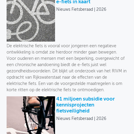
Onze selectie
e-fiets in kaart
Nieuws Fietsberaad
2026
OVER FIETSBERAAD
Uitgever
THEMASITES
Taal
MIJN PROFIEL
Jaar
De elektrische fiets is vooral voor jongeren een negatieve
GEBRUIKER
ontwikkeling is omdat zie hierdoor minder gaan bewegen.
Voor ouderen en mensen met een beperking, overgewicht of
een chronische aandoening biedt de e-fiets juist wel
gezondheidsvoordelen. Dit blijkt uit onderzoek van het RIVM in
opdracht van Rijkswaterstaat naar de effecten van de
elektrische fiets. Een van de voorgestelde maatregelen is om
korte ritten op de elektrische fiets te ontmoedigen.
41 miljoen subsidie voor
kennisprojecten
fietsveiligheid
Nieuws Fietsberaad
2026