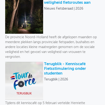
veiligheid fietsroutes aan
Nieuws Fietsberaad
2026
De provincie Noord-Holland heeft de afgelopen maanden op
meerdere plekken langs provinciale fietspaden, bushaltes en
andere locaties kleine maatregelen genomen om de sociale
veiligheid en het gevoel van veiligheid van vrouwen te
vergroten.
Terugblik - Kenniscafé
Fietsstimulering onder
studenten
Terugblik
2026
Tijdens dit kenniscafé op 5 februari vertelde Henriette