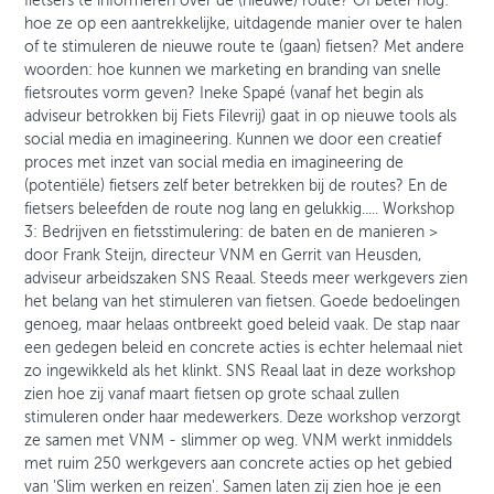
fietsers te informeren over de (nieuwe) route? Of beter nog:
hoe ze op een aantrekkelijke, uitdagende manier over te halen
of te stimuleren de nieuwe route te (gaan) fietsen? Met andere
woorden: hoe kunnen we marketing en branding van snelle
fietsroutes vorm geven? Ineke Spapé (vanaf het begin als
adviseur betrokken bij Fiets Filevrij) gaat in op nieuwe tools als
social media en imagineering. Kunnen we door een creatief
proces met inzet van social media en imagineering de
(potentiële) fietsers zelf beter betrekken bij de routes? En de
fietsers beleefden de route nog lang en gelukkig..... Workshop
3: Bedrijven en fietsstimulering: de baten en de manieren >
door Frank Steijn, directeur VNM en Gerrit van Heusden,
adviseur arbeidszaken SNS Reaal. Steeds meer werkgevers zien
het belang van het stimuleren van fietsen. Goede bedoelingen
genoeg, maar helaas ontbreekt goed beleid vaak. De stap naar
een gedegen beleid en concrete acties is echter helemaal niet
zo ingewikkeld als het klinkt. SNS Reaal laat in deze workshop
zien hoe zij vanaf maart fietsen op grote schaal zullen
stimuleren onder haar medewerkers. Deze workshop verzorgt
ze samen met VNM - slimmer op weg. VNM werkt inmiddels
met ruim 250 werkgevers aan concrete acties op het gebied
van 'Slim werken en reizen'. Samen laten zij zien hoe je een