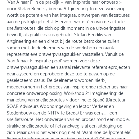
‘Van A naar F’ in de praktijk – van inspiratie naar ontwerp >
door Stefan Bendiks, bureau Artgineering. In deze workshop
wordt de potentie van het integraal ontwerpen van fietsroutes
aan de praktijk getoetst. Hiervoor wordt één van de actuele
snelfietsroutes, die zich op dit moment in de uitvoeringsfase
bevindt, als praktijkcasus gebruikt. Stefan Bendiks van
Artgineering en een direct bij de route betrokkene zullen
samen met de deelnemers van de workshop een aantal
representatieve ontwerpvraagstukken vaststellen. Vanuit de
‘Van A naar F inspiratie pool’ worden voor deze
ontwerpvraagstukken een aantal relevante referentieprojecten
geanalyseerd en geprobeerd deze toe te passen op de
geselecteerd casus. De deelnemers worden hierbij
meegenomen in het proces van inspirerende referenties naar
concrete ontwerpoplossing. Workshop 2: Imagineering: de
marketing van snelfietsroutes > door Ineke Spapé (Directeur
SOAB Adviseurs Woonomgeving en lector Verkeer en
Stedenbouw aan de NHTV te Breda) Er was eens….. een
snelfietsroute. Het ontwerpen van en proces rond een mooie,
strakke snelfietsroute of fietssnelweg is al een uitdaging op
zich. Maar dan is het werk nog niet af. Want hoe de (potentiële)