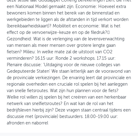
deze sessie laat Goudappel Coffeng berekeningen zien, die met
een Nationaal Model gemaakt zijn. Economie: Hoeveel extra
bewoners komen binnen het bereik van de binnenstad en
werkgebieden te liggen als de afstanden in tijd verkort worden
(bereikbaarheidskaart)? Mobiliteit en economie: Wat is het
effect op de vervoerwijze-keuze en op de filedruk?
Gezondheid: Wat is de verlenging van de levensverwachting
van mensen als meer mensen over grotere lengte gaan
fietsen? Milieu: In welke mate zal de uitstoot van CO2
verminderen? 16.15 uur: Ronde 2 workshops. 17.15 uur:
Plenaire discussie: ‘Uitdaging voor de nieuwe colleges van
Gedeputeerde Staten’ We staan letterlijk aan de vooravond van
de provinciale verkiezingen. De ervaring leert dat provinciale en
regionale overheden een cruciale rol spelen bij het aanleggen
van snelle fietsroutes. Wat zijn hun plannen voor de fiets?
Welke rol willen zij spelen bij het creëren van een herkenbaar
netwerk van snelfietsroutes? En wat kan de rol van het
bedrijfsleven hierbij zijn? Deze vragen staan centraal tijdens een
discussie met (provinciale) bestuurders. 18.00-19.00 uur:
afronden en naborrel