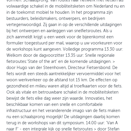
vormen. Schaalsprong: van routes naar netwerk met fietsen als
volwaardige schakel in de mobiliteitsketen om Nederland nu en
in de toekomst mobiel te houden. In het programma zijn
bestuurders, beleidsmakers, ontwerpers, en bedrijven
vertegenwoordigd. Zij gaan in op de verschillende uitdagingen
bij het ontwerpen en aanleggen van snelfietsroutes. Als u
zich aanmeldt krijgt u een week voor de bijeenkomst een
formulier toegestuurd per mail, waarop u uw voorkeuren voor
de workshops kunt aangeven. Volledige programma 13.30 uur:
Welkom door de dagvoorzitter 13.35 uur: Snelle regionale
fietsroutes:‘State of the art’ en de komende uitdagingen. >
door Hugo van der Steenhoven, Directeur Fietsersbond. De
fiets wordt een steeds aantrekkelijker vervoermiddel voor het
woon werkverkeer op de afstand tot 15 km. De effecten op
gezondheid en milieu waren altijd al troefkaarten voor de fiets.
Ook als vitale en betrouwbare schakel in de mobiliteitsketen
bewijst de fiets elke dag weer zijn waarde. Innovaties, het
beschikbaar komen van een snelle en comfortabele
infrastructuur en het veranderende imago van de fiets maken
nu een schaalsprong mogelijk! De uitdagingen daarbij komen
terug in de workshops van dit symposium. 14.00 uur: ‘Van A
naar F’ - een integrale kijk op snelle fietsroutes > door Stefan