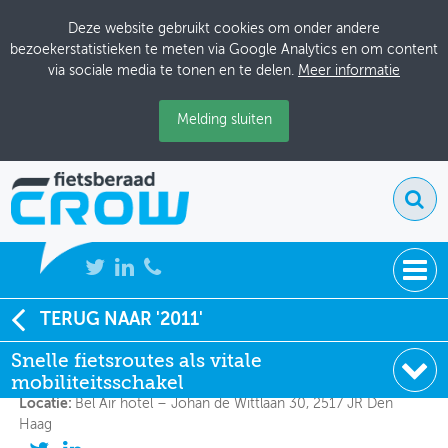
Deze website gebruikt cookies om onder andere
bezoekerstatistieken te meten via Google Analytics en om content
via sociale media te tonen en te delen.
Meer informatie
Melding sluiten
NIEUWS
TERUG NAAR '2011'
Snelle fietsroutes als vitale mobiliteitsschakel
Snelle fietsroutes als vitale
BIJEENKOMSTEN
mobiliteitsschakel
Datum:
1-3-2011 13:30
KENNISBANK
Locatie:
Bel Air hotel – Johan de Wittlaan 30, 2517 JR Den
Haag
ADRESSENBOEK