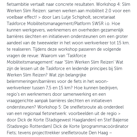
fietsambitie vertaalt naar concrete resultaten. Workshop 4: Slim
Werken Slim Reizen: samen werken aan mobiliteit 2.0 voor een
voelbaar effect! > door Lars Lutje Schipholt, secretariaat
Taskforce Mobiliteitsmanagement/Platform SWSR i.o. Hoe
kunnen werkgevers, werknemers en overheden gezamenlijk
barrières slechten en initiatieven ondersteunen om een groter
aandeel van de tweewieler in het woon werkverkeer tot 15 km.
te realiseren. Tijdens deze workshop passeren de volgende
vragen de revue: Waarom van ‘Taskforce
Mobiliteitsmanagement’ naar ‘Slim Werken Slim Reizen’ Wat
zijn de lessen uit de Taskforce en leidende principes bij Slim
Werken Slim Reizen? Wat zijn belangrijke
belemmeringen/barrières voor de fiets in het woon-
werkverkeer tussen 7,5 en 15 km? Hoe kunnen bedrijven,
regio’s en werknemers door samenwerking en een
vraaggerichte aanpak barrières slechten en initiatieven
ondersteunen? Workshop 5: De snelfietsroute als onderdeel
van een regionaal fietsnetwerk: voorbeelden uit de regio >
door Dick de Korte (Stadsgewest Haaglanden) en Stef Baijense
(Stadsregio Rotterdam) Dick de Korte (programmacoördinator
Fiets; tevens projecttrekker snelfietsroute Den Haag –