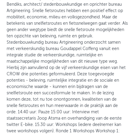
Bendiks, architect/ stedenbouwkundige en oprichter bureau
Artgineering. Snelle fietsroutes hebben een positief effect op
mobiliteit, economie, milieu en volksgezondheid. Maar de
betekenis van snelfietsroutes en fietssnelwegen gaat verder. Als
geen ander wegtype biedt de snelle fietsroute mogelijkheden
ten opzichte van beleving, ruimte en gebruik.
Stedenbouwkundig bureau Artgineering onderzocht samen
met verkeerskundig bureau Goudappel Coffeng vanuit een
integrale studie de verkeerskundige, ruimtelijke en
maatschappelijke mogelijkheden van dit nieuwe type weg.
Hierbij zijn aanvullend op de vijf verkeerskundige eisen van het
CROW drie potenties geformuleerd. Deze toegevoegde
potenties - beleving, ruimtelijke integratie en de sociale en
economische waarde - kunnen erin bijdragen van de
snelfietsroute een succesformule te maken. In de lezing
komen deze, tot nu toe onontgonnen, kwaliteiten van de
snelle fietsroutes en hun meerwaarde in de praktijk aan de
orde. 14.40 uur: Pauze 15:00 uur: Interview met
staatssecretaris Joop Atsma en overhandiging van de eerste
twitter E-bike. 15.30 uur: Workshops (iedere deelnemer kan
twee workshops volgen). Ronde 1 Workshops Workshop 1: