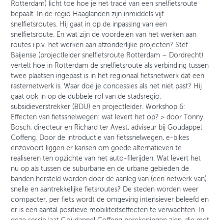
Rotterdam) licht toe hoe je het tracé van een snelfietsroute
bepaalt. In de regio Haaglanden zijn inmiddels vijf
snelfietsroutes. Hij gaat in op de inpassing van een
snelfietsroute. En wat zijn de voordelen van het werken aan
routes i.p.v. het werken aan afzonderlijke projecten? Stef
Baijense (projectleider snelfietsroute Rotterdam – Dordrecht)
vertelt hoe in Rotterdam de snelfietsroute als verbinding tussen
twee plaatsen ingepast is in het regionaal fietsnetwerk dat een
rasternetwerk is. Waar doe je concessies als het niet past? Hij
gaat ook in op de dubbele rol van de stadsregio:
subsidieverstrekker (BDU) en projectleider. Workshop 6:
Effecten van fietssnelwegen: wat levert het op? > door Tonny
Bosch, directeur en Richard ter Avest, adviseur bij Goudappel
Coffeng. Door de introductie van fietssnelwegen, e-bikes
enzovoort liggen er kansen om goede alternatieven te
realiseren ten opzichte van het auto-filerijden. Wat levert het
nu op als tussen de suburbane en de urbane gebieden de
banden hersteld worden door de aanleg van (een netwerk van)
snelle en aantrekkelijke fietsroutes? De steden worden weer
compacter, per fiets wordt de omgeving intensiever beleefd en
er is een aantal positieve mobiliteitseffecten te verwachten. In